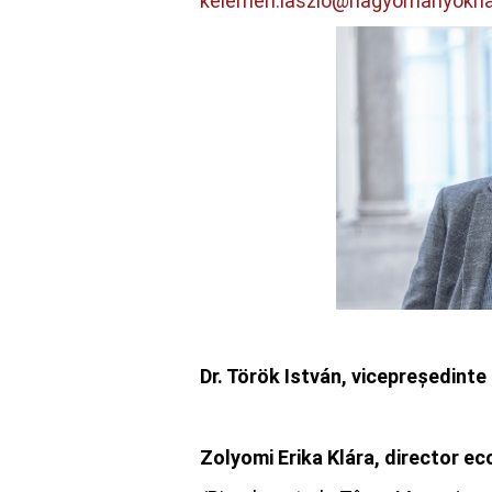
kelemen.laszlo@hagyomanyokha
Dr. Török István, vicepreședinte
Zolyomi Erika Kl
ára, director e