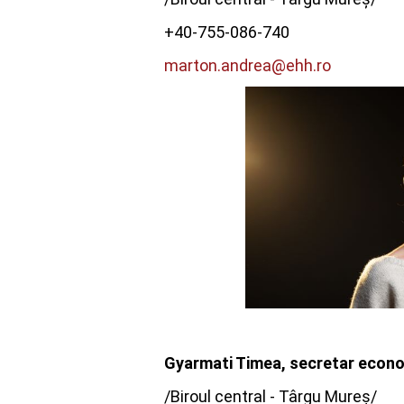
+40-755-086-740
marton.andrea@ehh.ro
Gyarmati Timea, secretar econ
/Biroul central - Târgu Mureș/