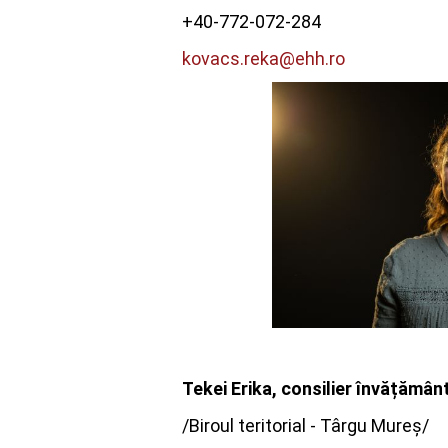
+40-772-072-284
kovacs.reka@ehh.ro
Tekei Erika, consilier învățămân
/Biroul teritorial - Târgu Mureș/