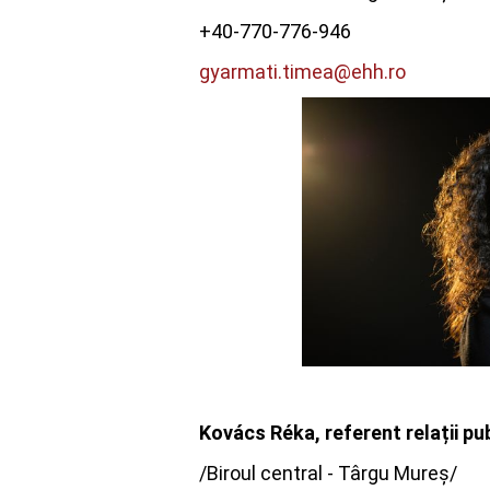
+40-770-776-946
gyarmati.timea@ehh.ro
Kovács Réka
, referent relații pu
/Biroul central - Târgu Mureș/