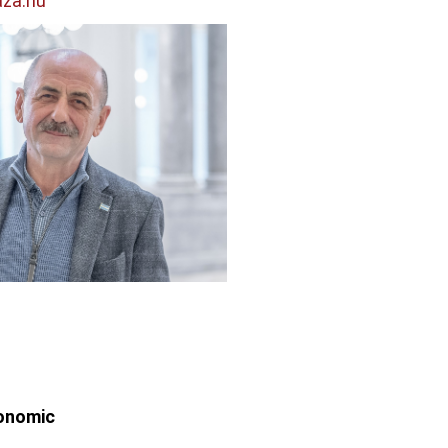
za.hu
conomic