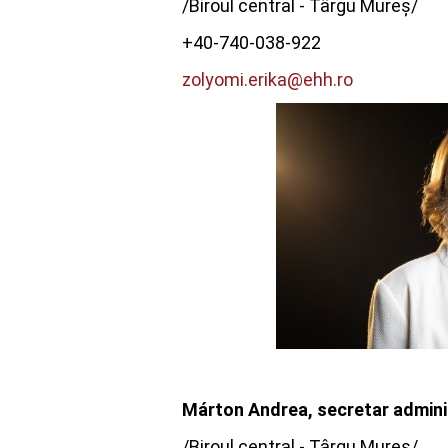
/Biroul central - Târgu Mureș/
+40-740-038-922
zolyomi.erika@ehh.ro
Márton Andrea, secretar admini
/Biroul central - Târgu Mureș/