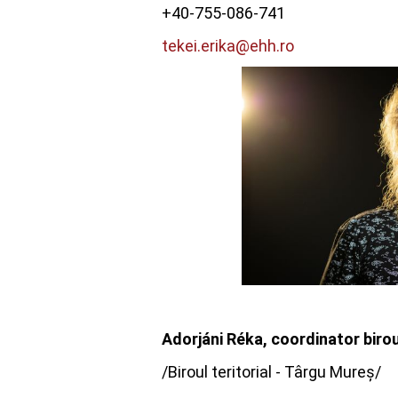
+40-755-086-741
tekei.erika@ehh.ro
Ador
jáni Réka, coordinator biro
/Biroul teritorial - Târgu Mureș/