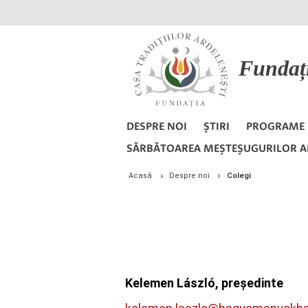
Fundaț
DESPRE NOI
ȘTIRI
PROGRAME
SĂRBĂTOAREA MEȘTEȘUGURILOR A
Acasă
Despre noi
Colegi
Kelemen László, pr