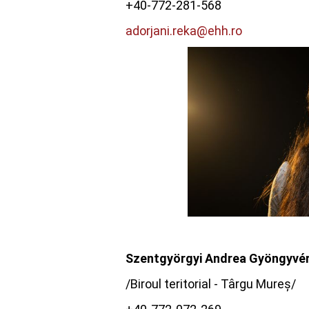
+40-772-281-568
adorjani.reka@ehh.ro
Szentgyörgyi Andrea Gyöngyvér,
/Biroul teritorial - Târgu Mureș/