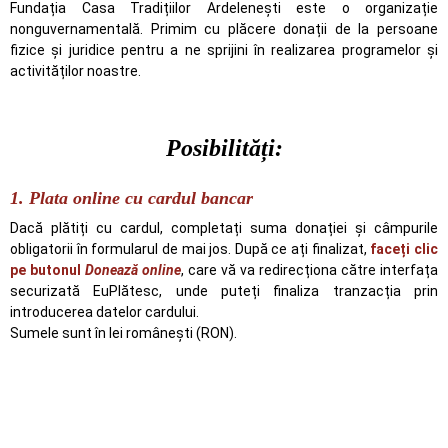
Fundația Casa Tradițiilor Ardelene
ști
este o organizație
nonguvernamentală. Primim cu plăcere donații de la persoane
fizice și juridice pentru a ne sprijini în realizarea programelor și
activităților noastre.
Posibilități:
1. Plata online cu cardul bancar
Dacă plătiți cu cardul, completați suma donației și câmpurile
obligatorii în formularul de mai jos. După ce ați finalizat,
faceți clic
pe butonul
Donează online
, care vă va redirecționa către interfața
securizată EuPlătesc, unde puteți finaliza tranzacția prin
introducerea datelor cardului.
Sumele sunt în lei românești (RON).