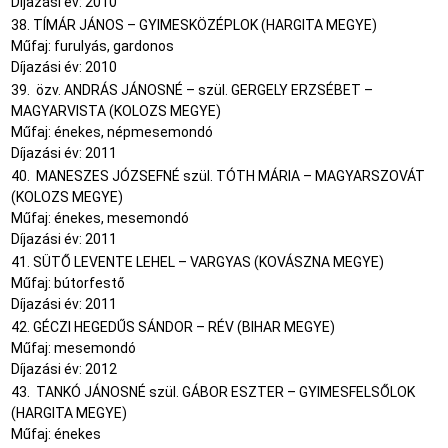
Díjazási év: 2010
38. TÍMÁR JÁNOS – GYIMESKÖZÉPLOK (HARGITA MEGYE)
Műfaj: furulyás, gardonos
Díjazási év: 2010
39. özv. ANDRÁS JÁNOSNÉ – szül. GERGELY ERZSÉBET –
MAGYARVISTA (KOLOZS MEGYE)
Műfaj: énekes, népmesemondó
Díjazási év: 2011
40. MANESZES JÓZSEFNÉ szül. TÓTH MÁRIA – MAGYARSZOVÁT
(KOLOZS MEGYE)
Műfaj: énekes, mesemondó
Díjazási év: 2011
41. SÜTŐ LEVENTE LEHEL – VARGYAS (KOVÁSZNA MEGYE)
Műfaj: bútorfestő
Díjazási év: 2011
42. GÉCZI HEGEDŰS SÁNDOR – RÉV (BIHAR MEGYE)
Műfaj: mesemondó
Díjazási év: 2012
43. TANKÓ JÁNOSNÉ szül. GÁBOR ESZTER – GYIMESFELSŐLOK
(HARGITA MEGYE)
Műfaj: énekes