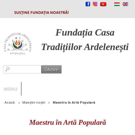
SUSȚINE FUNDAȚIA NOASTRĂ!
Fundația
Casa
Tradițiilor Ardelenești
MENU
Acasă
Maeștrii noștri
Maestru în Artă Populară
Maestru în Artă Populară