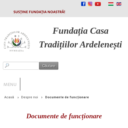
SUSȚINE FUNDAȚIA NOASTRĂ!
Fundația
Casa
Tradițiilor Ardelenești
MENU
Acasă
Despre noi
Documente de funcționare
Documente de funcționare