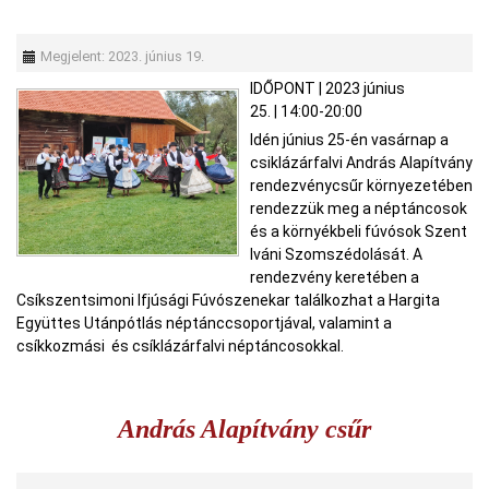
Megjelent: 2023. június 19.
IDŐPONT
|
2023 június
25.
|
14:00-20:00
Idén június 25-én vasárnap a
csiklázárfalvi András Alapítvány
rendezvénycsűr környezetében
rendezzük meg a néptáncosok
és a környékbeli fúvósok Szent
Iváni Szomszédolását. A
rendezvény keretében a
Csíkszentsimoni Ifjúsági Fúvószenekar találkozhat a Hargita
Együttes Utánpótlás néptánccsoportjával, valamint a
csíkkozmási és csíklázárfalvi néptáncosokkal.
András Alapítvány csűr