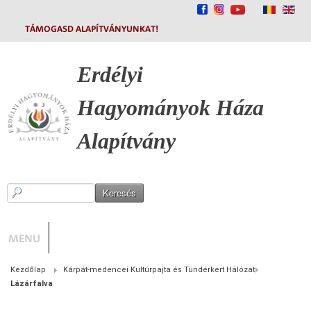
TÁMOGASD ALAPÍTVÁNYUNKAT!
Erdélyi
Hagyományok
Háza
Alapítvány
MENU
Kezdőlap
Kárpát-medencei Kultúrpajta és Tündérkert Hálózat
Lázárfalva