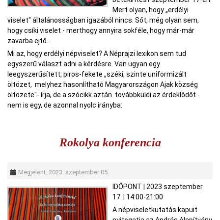
Mert olyan, hogy „erdélyi
viselet" általánosságban igazából nincs. Sőt, még olyan sem,
hogy csíki viselet - merthogy annyira sokféle, hogy már-már
zavarba ejtő...
Mi az, hogy erdélyi népviselet? A Néprajzi lexikon sem tud
egyszerű választ adni a kérdésre. Van ugyan egy
leegyszerűsített, piros-fekete „széki, szinte uniformizált
öltözet, melyhez hasonlítható Magyarországon Ajak község
öltözete"- írja, de a szócikk aztán továbbküldi az érdeklődőt -
nem is egy, de azonnal nyolc irányba:
Rokolya konferencia
Megjelent: 2023. szeptember 05.
IDŐPONT
|
2023 szeptember
17.
|
14:00-21:00
A népviseletkutatás kapuit