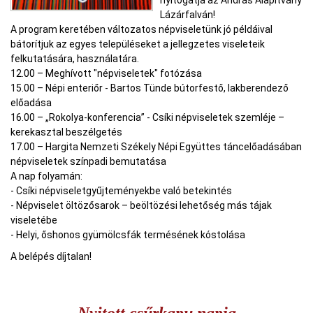
nyitogatja az András Alapítvány
Lázárfalván!
A program keretében változatos népviseletünk jó példáival
bátorítjuk az egyes településeket a jellegzetes viseleteik
felkutatására, használatára.
12.00 – Meghívott "népviseletek" fotózása
15.00 – Népi enteriőr - Bartos Tünde bútorfestő, lakberendező
előadása
16.00 – „Rokolya-konferencia” - Csíki népviseletek szemléje –
kerekasztal beszélgetés
17.00 – Hargita Nemzeti Székely Népi Együttes táncelőadásában
népviseletek színpadi bemutatása
A nap folyamán:
- Csíki népviseletgyűjteményekbe való betekintés
- Népviselet öltözősarok – beöltözési lehetőség más tájak
viseletébe
- Helyi, őshonos gyümölcsfák termésének kóstolása
A belépés díjtalan!