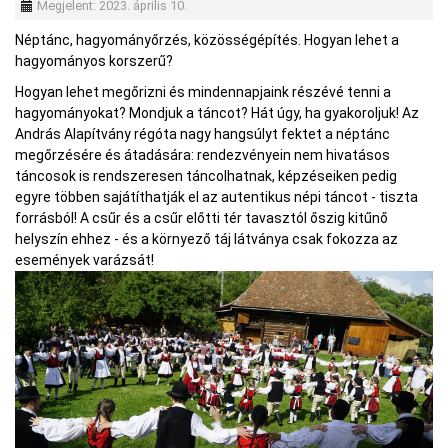
Megjelent: 2023. április 10.
Néptánc, hagyományőrzés, közösségépítés. Hogyan lehet a
hagyományos korszerű?
Hogyan lehet megőrizni és mindennapjaink részévé tenni a
hagyományokat? Mondjuk a táncot? Hát úgy, ha gyakoroljuk! Az
András Alapítvány régóta nagy hangsúlyt fektet a néptánc
megőrzésére és átadására: rendezvényein nem hivatásos
táncosok is rendszeresen táncolhatnak, képzéseiken pedig
egyre többen sajátíthatják el az autentikus népi táncot - tiszta
forrásból! A csűr és a csűr előtti tér tavasztól őszig kitűnő
helyszín ehhez - és a környező táj látványa csak fokozza az
események varázsát!