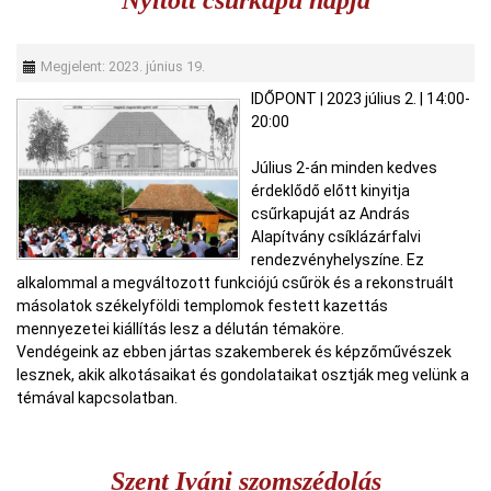
Nyitott csűrkapu napja
Megjelent: 2023. június 19.
IDŐPONT
|
2023 július 2.
| 14:00-
20:00
Július 2-án minden kedves
érdeklődő előtt kinyitja
csűrkapuját az András
Alapítvány csíklázárfalvi
rendezvényhelyszíne. Ez
alkalommal a megváltozott funkciójú csűrök és a rekonstruált
másolatok székelyföldi templomok festett kazettás
mennyezetei kiállítás lesz a délután témaköre.
Vendégeink az ebben jártas szakemberek és képzőművészek
lesznek, akik alkotásaikat és gondolataikat osztják meg velünk a
témával kapcsolatban.
Szent Iváni szomszédolás