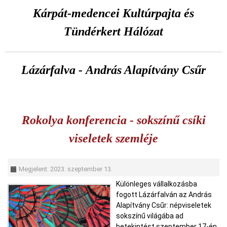
Kárpát-medencei Kultúrpajta és
Tündérkert Hálózat
Lázárfalva
- András Alapítvány Csűr
Rokolya konferencia - sokszínű csíki
viseletek szemléje
Megjelent: 2023. szeptember 13.
Különleges vállalkozásba
fogott Lázárfalván az András
Alapítvány Csűr: népviseletek
sokszínű világába ad
betekintést szeptember 17-én.