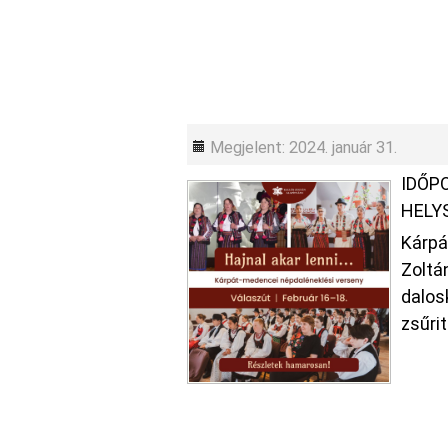
Megjelent: 2024. január 31.
IDŐP
HELY
Kárpá
Zoltá
dalos
zsűri