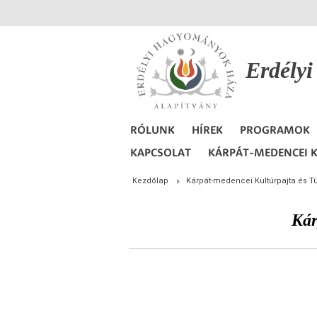
Erdély
RÓLUNK
HÍREK
PROGRAMOK
KAPCSOLAT
KÁRPÁT-MEDENCEI K
Kezdőlap
Kárpát-medencei Kultúrpajta és T
Kár