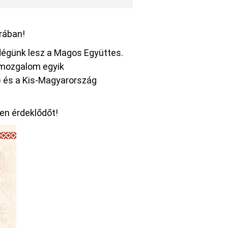
rában!
dégünk lesz a Magos Együttes.
zmozgalom egyik
d) és a Kis-Magyarország
en érdeklődőt!