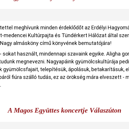
tettel meghívunk minden érdeklődőt az Erdélyi Hagyom
t-medencei Kultúrpajta és Tündérkert Hálózat által s
 Nagy almásköny című könyvének bemutatójára!
- sokat használt, mindennapi szavaink egyike. Aligha go
, tudunk megnevezni. Nagyapáink gyümölcskultúrája pedi
k gyümölcsfajait, telepítésük, ápolásuk, betakarításuk, e
apáról fiúra szálló tudás, ez az örökség mára elveszett 
.
A Magos Együttes koncertje Válaszúton