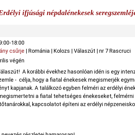
Erdélyi ifjúsági népdalénekesek seregszemléj
9:00-18:00
vány csűrje
|
Románia
|
Kolozs
|
Válaszút
|
nr 7 Rascruci
rilis végén
 Válaszút! A korábbi évekhez hasonlóan idén is egy intenz
zemle - célja, hogy a fiatal énekesek megismerjék egy
yt kapjanak. A találkozó egyben felméri az erdélyi éne
megismertetni a fiatal tehetséges énekeseket, felmérni 
ítőtanárokkal, kapcsolatot építeni az erdélyi népzeneiskol
 nevezés részletei hamarosan!