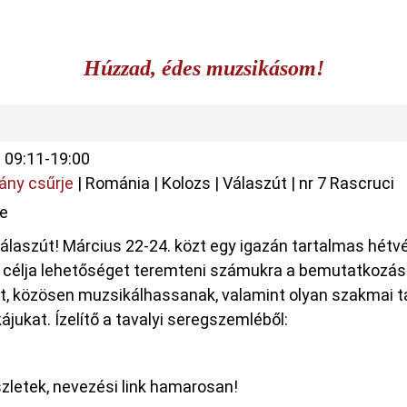
Húzzad, édes muzsikásom!
|
09:11-19:00
vány csűrje
|
Románia
|
Kolozs
|
Válaszút
|
nr 7 Rascruci
je
 Válaszút! Március 22-24. közt egy igazán tartalmas hétv
ny célja lehetőséget teremteni számukra a bemutatkozás
, közösen muzsikálhassanak, valamint olyan szakmai t
jukat. Ízelítő a tavalyi seregszemléből:
szletek, nevezési link hamarosan!