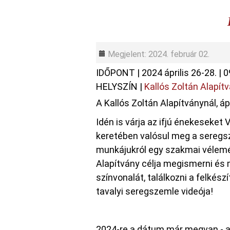
Megjelent: 2024. február 02.
IDŐPONT
|
2024 április 26-28.
|
0
HELYSZÍN
|
Kallós Zoltán Alapít
A Kallós Zoltán Alapítványnál, áp
Idén is várja az ifjú énekeseket
keretében valósul meg a seregs
munkájukról egy szakmai vélemén
Alapítvány célja megismerni és 
színvonalát, találkozni a felkész
tavalyi seregszemle videója!
2024-re a dátum már megvan - a