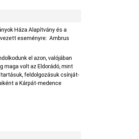
ányok Háza Alapítvány és a
zervezett eseményre: Ambrus
ndolkodunk el azon, valójában
g maga volt az Eldorádó, mint
ltartásuk, feldolgozásuk csínját-
- miként a Kárpát-medence