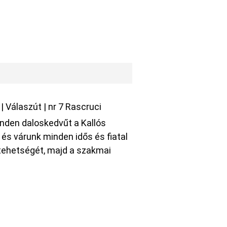
s
|
Válaszút
|
nr 7 Rascruci
nden daloskedvűt a Kallós
 és várunk minden idős és fiatal
tehetségét, majd a szakmai