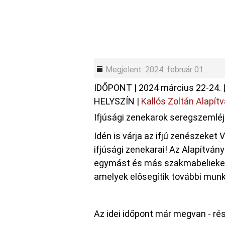
Megjelent: 2024. február 01.
IDŐPONT
|
2024 március 22-24.
HELYSZÍN
|
Kallós Zoltán Alapít
Ifjúsági zenekarok seregszemlé
Idén is várja az ifjú zenészeket
ifjúsági zenekarai! Az Alapítvá
egymást és más szakmabelieket
amelyek elősegítik további munká
Az idei időpont már megvan - ré