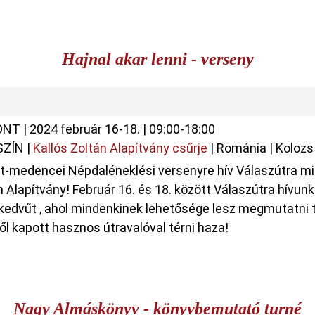
Hajnal akar lenni - verseny
ONT
|
2024 február 16-18.
|
09:00-18:00
SZÍN
|
Kallós Zoltán Alapítvány csűrje
|
Románia
|
Koloz
t-medencei Népdaléneklési versenyre hív Válaszútra mi
n Alapítvány! Február 16. és 18. között Válaszútra hívunk
kedvűt , ahol mindenkinek lehetősége lesz megmutatni 
től kapott hasznos útravalóval térni haza!
Nagy Almáskönyv - könyvbemutató turné