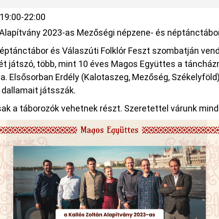
19:00-22:00
 Alapítvány 2023-as Mezőségi népzene- és néptánctábo
éptánctábor és Válaszúti Folklór Feszt szombatján ven
 játszó, több, mint 10 éves Magos Együttes a tánchá
ja. Elsősorban Erdély (Kalotaszeg, Mezőség, Székelyföl
 dallamait játsszák.
ak a táborozók vehetnek részt. Szeretettel várunk mind