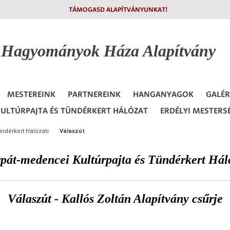
TÁMOGASD ALAPÍTVÁNYUNKAT!
i Hagyományok
Háza Alapítvány
MESTEREINK
PARTNEREINK
HANGANYAGOK
GALÉR
ULTÚRPAJTA ÉS TÜNDÉRKERT HÁLÓZAT
ERDÉLYI MESTERS
ündérkert Hálózat
Válaszút
pát-medencei Kultúrpajta és Tündérkert Hál
Válaszút - Kallós Zoltán Alapítvány csűrje