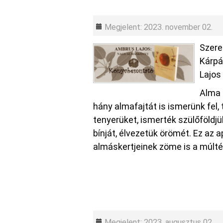
Megjelent: 2023. november 02.
Szere
Kárpá
Lajos
Alma 
hány almafajtát is ismerünk fel
tenyerüket, ismerték szülőföldjü
bínját, élvezetük örömét. Ez az 
almáskertjeinek zöme is a múlté
Megjelent: 2023. augusztus 02.