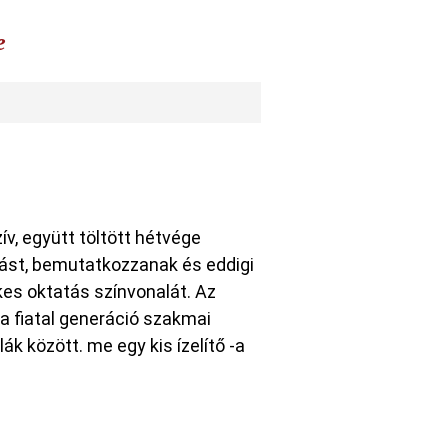
e
ív, együtt töltött hétvége
mást, bemutatkozzanak és eddigi
kes oktatás színvonalát. Az
a fiatal generáció szakmai
ák között. me egy kis ízelítő -a