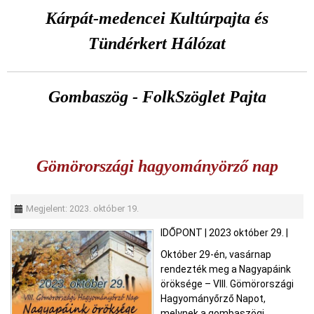
Kárpát-medencei Kultúrpajta és
Tündérkert Hálózat
Gombaszög - FolkSzöglet Pajta
Gömörországi hagyományörző nap
Megjelent: 2023. október 19.
IDŐPONT
|
2023 október 29.
|
Október 29-én, vasárnap
rendezték meg a Nagyapáink
öröksége – VIII. Gömörországi
Hagyományőrző Napot,
melynek a gombaszögi