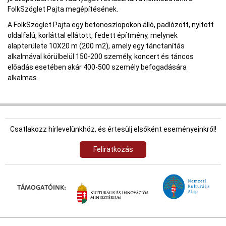
FolkSzöglet Pajta megépítésének.
A FolkSzöglet Pajta egy betonoszlopokon álló, padlózott, nyitott
oldalfalú, korláttal ellátott, fedett építmény, melynek
alapterülete 10X20 m (200 m2), amely egy tánctanítás
alkalmával körülbelül 150-200 személy, koncert és táncos
előadás esetében akár 400-500 személy befogadására
alkalmas.
Csatlakozz hírlevelünkhöz, és értesülj elsőként eseményeinkről!
Feliratkozás
TÁMOGATÓINK: