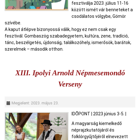
fesztiválja 2023. július 11-16
között ismét vár benneteket a
csodálatos völgybe, Gömör
szívébe.
A kaput átlépve bizonyossá válik, hogy ez nem csak egy
fesztivál. Gombaszög szabadegyetem, kultúra, zene, tradíció,
tánc, beszélgetés, újdonság, találkozóhely, ismerősök, barátok,
szerelmek – második otthon.
XIII. Ipolyi Arnold Népmesemondó
Verseny
Megjelent: 2023. május 23.
IDŐPONT
|
2023 június 3-5.
|
A magyarság kiemelkedő
néprajzkutatójáról és
folklórgyűjtőjéről elnevezett