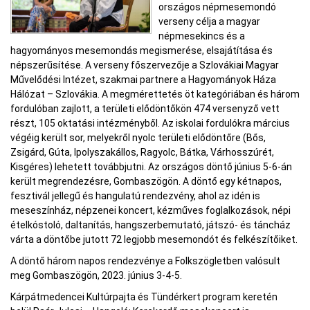
országos népmesemondó
verseny célja a magyar
népmesekincs és a
hagyományos mesemondás megismerése, elsajátítása és
népszerűsítése. A verseny főszervezője a Szlovákiai Magyar
Művelődési Intézet, szakmai partnere a Hagyományok Háza
Hálózat – Szlovákia. A megmérettetés öt kategóriában és három
fordulóban zajlott, a területi elődöntőkön 474 versenyző vett
részt, 105 oktatási intézményből. Az iskolai fordulókra március
végéig került sor, melyekről nyolc területi elődöntőre (Bős,
Zsigárd, Gúta, Ipolyszakállos, Ragyolc, Bátka, Várhosszúrét,
Kisgéres) lehetett továbbjutni. Az országos döntő június 5-6-án
került megrendezésre, Gombaszögön. A döntő egy kétnapos,
fesztivál jellegű és hangulatú rendezvény, ahol az idén is
meseszínház, népzenei koncert, kézműves foglalkozások, népi
ételkóstoló, daltanítás, hangszerbemutató, játszó- és táncház
várta a döntőbe jutott 72 legjobb mesemondót és felkészítőiket.
A döntő három napos rendezvénye a Folkszögletben valósult
meg Gombaszögön, 2023. június 3-4-5.
Kárpátmedencei Kultúrpajta és Tündérkert program keretén