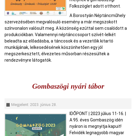
Folkszöglet adott otthont.
A Borostyán Néptáncműhely
szervezésében megvalósuló esemény a már megszokott
színvonalon valósult meg. A közönség ezúttal sem csalódott a
produkciókban. Valamennyi néptánccsoport szívét-lelkét
beleadta az előadásba, a táncosok és a vezetőik kitartó
munkájának, lelkesedésének köszönhetően egy jól
megszerkesztett, élvezetes műsorban részesültek a
rendezvényre látogatók.
Gombaszögi nyári tábor
Megjelent: 2023. június 28.
IDŐPONT
|
2023 július 11-16.
|
A 95. éves Gombaszög idén
nyáron is megnyitja kapuit!
Felvidék legnagyobb magyar