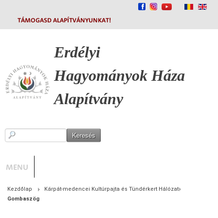
TÁMOGASD ALAPÍTVÁNYUNKAT!
Erdélyi
Hagyományok
Háza
Alapítvány
MENU
Kezdőlap
Kárpát-medencei Kultúrpajta és Tündérkert Hálózat
Gombaszög