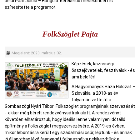
belül Paár Julcsi – Hangoló: Kerekerdő mesekoncert is
színesítette a programot.
FolkSzöglet Pajta
Megjelent: 2023. március 02.
Képzések, közösségi
összejövetelek, fesztiválok - és
ami belefér!
A Hagyományok Háza Hálózat –
Szlovákia a 2018-as év
folyamán vette át a
Gombaszögi Nyári Tábor Folkszöglet programjainak szervezését
- ekkor még bérelt rendezvénysátrak alatt. A rendezvényt
követően elhatároztuk, hogy ideális lenne valamilyen időtálló
építmény a Folkszöglet megszervezésére. A 2019-es évben,
mikor lebontásra került egy szádalmási csűr, léptünk - és annak
jó állapotban lévő faanyagát felhasználva nekikezdtünk a