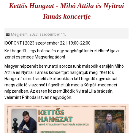
Kettős Hangzat - Mihó Attila és Nyitrai
Tamás koncertje
Megjelent: 2023. szeptember 11.
IDŐPONT
|
2023 szeptember 22.
|
19:00-22:00
Két hegedű - egy brácsa és egy nagybőgő kíséretélben! Igazi
zenei csemege Magyarlapádon!
Magyar népzenét bemutató sorozatunk második estéjén Mihó
Attila és Nyitrai Tamás koncertjét hallgatjuk meg. "Kettős
Hangzat" címet viselő alkotásukban két hegedű egymással
megszülető viszonyát figyelhetjük meg a Kárpát-medencei
népzenében. Az esten közreműködik Nyitrai Lilla brácsán,
valamint Prihoda István nagybőgőn.