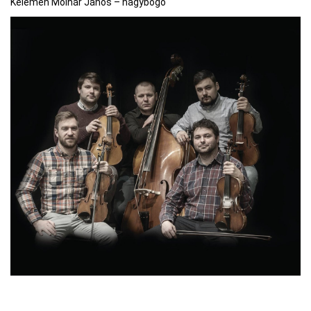
Kelemen Molnár János – nagybőgő