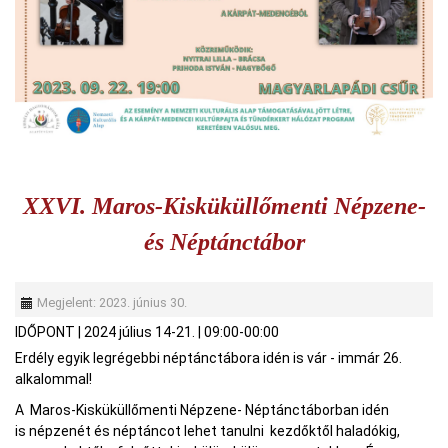
XXVI. Maros-Kisküküllőmenti Népzene-
és Néptánctábor
Megjelent: 2023. június 30.
IDŐPONT
|
2024 július 14-21.
|
09:00-00:00
Erdély egyik legrégebbi néptánctábora idén is vár - immár 26.
alkalommal!
A Maros-Kisküküllőmenti Népzene- Néptánctáborban idén
is népzenét és néptáncot lehet tanulni kezdőktől haladókig,