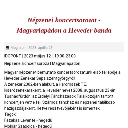
Népzenei koncertsorozat -
Magyarlapádon a Heveder banda
Megjelent: 2023. április 28.
IDŐPONT
|
2023 május 12.
|
19:00-23:00
Népzenei koncertsorozat Magyarlapádon
Magyar népzenét bemutató koncertsorozatunk első fellépője a
Heveder Zenekar Sepsiszentgyörgyről!
A zenekar 2002-ben alakult, a Háromszék TE.
kísérőzenekaraként, a Heveder nevet 2008. augusztus 23-án
Tusnádfürdőn, az Erdélyi Táncházasok Találkozóján tartott
koncertjén vette fel. Számos táncház és népzenei találkozó
házigazdájaként, illetve résztvevőjeként is ismertek.
Tagok:
Fazakas Levente - hegedű
Molnár Szabolcs - hegedű