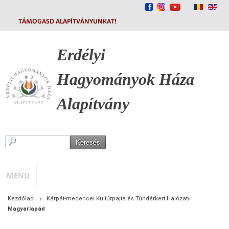
TÁMOGASD ALAPÍTVÁNYUNKAT!
Erdélyi
Hagyományok
Háza
Alapítvány
MENU
Kezdőlap
Kárpát-medencei Kultúrpajta és Tündérkert Hálózat
Magyarlapád