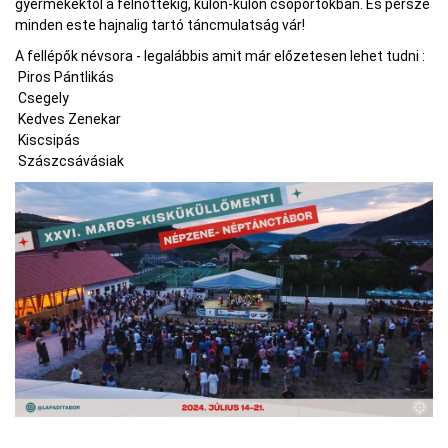
gyermekektől a felnőttekig, külön-külön csoportokban. És persze
minden este hajnalig tartó táncmulatság vár!
A fellépők névsora - legalábbis amit már előzetesen lehet tudni :
Piros Pántlikás
Csegely
Kedves Zenekar
Kiscsipás
Szászcsávásiak