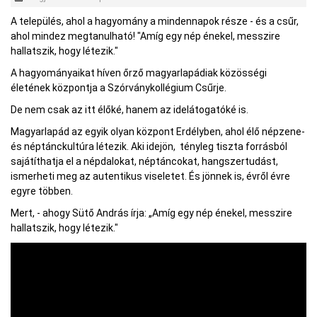
A település, ahol a hagyomány a mindennapok része - és a csűr,
ahol mindez megtanulható! "Amíg egy nép énekel, messzire
hallatszik, hogy létezik."
A hagyományaikat híven őrző magyarlapádiak közösségi
életének központja a Szórványkollégium Csűrje.
De nem csak az itt élőké, hanem az idelátogatóké is.
Magyarlapád az egyik olyan központ Erdélyben, ahol élő népzene-
és néptánckultúra létezik. Aki idejön, tényleg tiszta forrásból
sajátíthatja el a népdalokat, néptáncokat, hangszertudást,
ismerheti meg az autentikus viseletet. És jönnek is, évről évre
egyre többen.
Mert, - ahogy Sütő András írja: „Amíg egy nép énekel, messzire
hallatszik, hogy létezik."