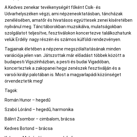
A Kedves zenekar tevékenységét főként Csík- és
Udvarhelyszéken végzi, ami népzeneoktatásban, táncházak
zenélésében, amatőr és hivatásos együttesek zenei kíséretében
nyilvánul meg. Tánctáborokban muzsikálva, mulatságokban
szolgálatot teljesítve, fesztiválokon koncertezve találkozhatunk
velük Erdély nagy részén és számos külföldi rendezvényen.
Tagjainak életében a népzene megszólaltatásának minden
variációja jelen van. Játszottak már előadást többek között a
budapesti Vígszínházban, a pesti és budai Vigadóban,
koncerteztek a zakopanei hegyi zenészek fesztiválján és a
varsói királyi palotában is. Most a magyarlapádi közönséget
örvendeztetik meg!
Tagok:
Román Hunor – hegedű
Szabó Lóránd – hegedű, harmonika
Bálint Zsombor – cimbalom, brácsa
Kedves Botond – brácsa