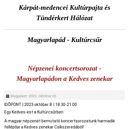
Kárpát-medencei Kultúrpajta és
Tündérkert Hálózat
Magyarlapád - Kultúrcsűr
Népzenei koncertsorozat -
Magyarlapádon a Kedves zenekar
Megjelent: 2023. október 02.
IDŐPONT
|
2023 október 8.
|
18:30-21:00
Egy Kedves-est a Kultúrcsűrben
A magyar népzenét bemutató koncertsorozatunk harmadik
fellépője a Kedves zenekar Csíkszeredából!