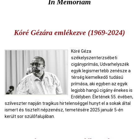
In Memoriam
Kóré Gézára emlékezve (1969-2024)
Kóré Géza
székelyszenterzsébeti
cigányprímás, Udvarhelyszék
egyik legismertebb zenésze a
térség kiemelkedő tudású
prímása, aki egyben az egyik
legjobb hangú cigány énekes is
Erdélyben. Életének 55. évében,
szilveszter napján tragikus hirtelenséggel hunyt el a sokak által
ismert és tisztelt népzenész, temetésére 2025 január 5-én
került sor szülőfalujában.