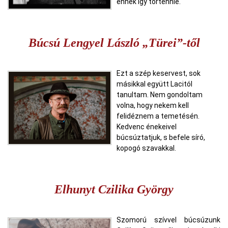
ennek így történnie.
Búcsú Lengyel László „Türei”-től
Ezt a szép keservest, sok
másikkal együtt Lacitól
tanultam. Nem gondoltam
volna, hogy nekem kell
felidéznem a temetésén.
Kedvenc énekeivel
búcsúztatjuk, s befele síró,
kopogó szavakkal.
Elhunyt Czilika György
Szomorú szívvel búcsúzunk