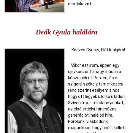
csatlakozott.
Deák Gyula halálára
Kedves Gyuszi, Előttünkjáró!
Mikor ezt írom, éppen egy
újévköszöntő nagy műsorra
készülünk itt Pesten, és a
szigorú székely temetkezési
rend szerint esélyem sincs,
hogy ott legyek utolsó utadon.
Szíven ütött mindannyiunkat,
az első erdélyi táncházas
generációt, halálod híre.
Pörölünk, viaskodunk
magunkban, hogy miért kellett