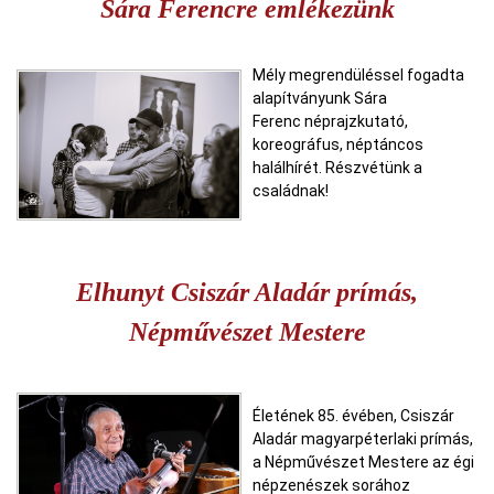
Sára Ferencre emlékezünk
Mély megrendüléssel fogadta
alapítványunk Sára
Ferenc néprajzkutató,
koreográfus, néptáncos
halálhírét. Részvétünk a
családnak!
Elhunyt Csiszár Aladár prímás,
Népművészet Mestere
Életének 85. évében, Csiszár
Aladár magyarpéterlaki prímás,
a Népművészet Mestere az égi
népzenészek sorához