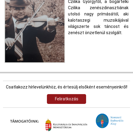
Czilika Györgytől, a bogártelki
Czilika zenészdinasztiának
utolsó nagy prímásától, aki
kalotaszegi muzsikájával
világszerte sok táncost és
zenészt önzetlenül szolgált.
Csatlakozz hírlevelünkhöz, és értesülj elsőként eseményeinkről!
Feliratkozás
TÁMOGATÓINK: