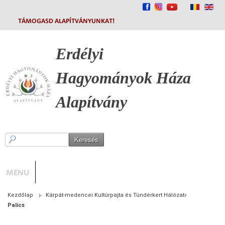
TÁMOGASD ALAPÍTVÁNYUNKAT!
Erdélyi
Hagyományok
Háza
Alapítvány
MENU
Kezdőlap
Kárpát-medencei Kultúrpajta és Tündérkert Hálózat
Palics