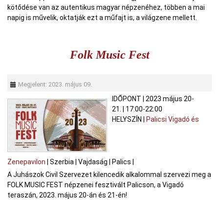
kötődése van az autentikus magyar népzenéhez, többen a mai
napig is művelik, oktatják ezt a műfajt is, a világzene mellett.
Folk Music Fest
Megjelent: 2023. május 09.
IDŐPONT
|
2023 május 20-
21.
|
17:00-22:00
HELYSZÍN
|
Palicsi Vigadó és
Zenepavilon
|
Szerbia
|
Vajdaság
|
Palics
|
A Juhászok Civil Szervezet kilencedik alkalommal szervezi meg a
FOLK MUSIC FEST népzenei fesztivált Palicson, a Vigadó
teraszán, 2023. május 20-án és 21-én!