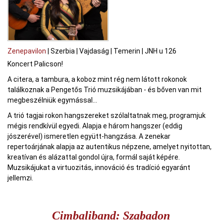
Zenepavilon
|
Szerbia
|
Vajdaság
|
Temerin
|
JNH u 126
Koncert Palicson!
A citera, a tambura, a koboz mint rég nem látott rokonok
találkoznak a Pengetős Trió muzsikájában - és bőven van mit
megbeszélniük egymással...
A trió tagjai rokon hangszereket szólaltatnak meg, programjuk
mégis rendkívül egyedi. Alapja e három hangszer (eddig
jószerével) ismeretlen együtt-hangzása. A zenekar
repertoárjának alapja az autentikus népzene, amelyet nyitottan,
kreatívan és alázattal gondol újra, formál saját képére.
Muzsikájukat a virtuozitás, innováció és tradíció egyaránt
jellemzi.
Cimbaliband: Szabadon