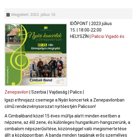
Megjelent: 2023. július 10.
IDŐPONT
|
2023 július
15.
|
18:00-22:00
HELYSZÍN
|
Palicsi Vigadó és
Zenepavilon
|
Szerbia
|
Vajdaság
|
Palics
|
Igazi ethnojazz csemege a Nyári koncertek a Zenepavilonban
című rendezvénysorozat nyitóestjén Palicson!
A Cimbaliband közel 15 éves múltja alatt minden esetben a
népzene, az élő zene, és különleges hungarikum-hangszerünk, a
cimbalom népszerűsítése, közönséggel való megismertetése
állt a középpontban. A banda minden tagjának erős személyes