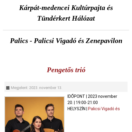
Kárpát-medencei Kultúrpajta és
Tündérkert Hálózat
Palics -
Palicsi Vigadó
és
Zenepavilon
Pengetős trió
Megjelent: 2023. november 13.
IDŐPONT
|
2023 november
20.
|
19:00-21:00
HELYSZÍN
|
Palicsi Vigadó és