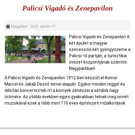
Palicsi Vigadó és Zenepavilon
Megjelent: 2023. április 17.
Palicsi Vigadó és Zenepavilon A
két épület a magyar
szecesszió két gyöngyszeme a
Palicsi-tó partján, a turisztikai
övezet központjának számító
Nagyparkban!
A Palicsi Vigadó és Zenepavilon 1912-ben készült el Komor
Marcel és Jakab Dezső tervei alapján. Egykor minden reggel és
délután koncerteztek itt a környék zenészei a sétálók nagy
örömére. Az utóbbi években egyre gyakrabban telnek meg ismét
muzsikával ezek a több mint 110 éves építészeti műalkotások.