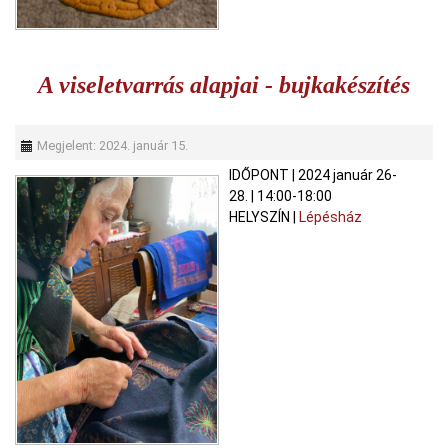
A viseletvarrás alapjai - bujkakészítés
Megjelent: 2024. január 15.
IDŐPONT
|
2024 január 26-
28.
|
14:00-18:00
HELYSZÍN
|
Lépésház