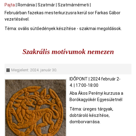
Pajta
|
Románia
|
Szatmár
|
Szatmárnémeti
|
Februárban fazekas mesterkurzusra kerül sor Farkas Gábor
vezetésével.
Téma: ovális sütőedények készítése - szakmai megoldások.
Szakrális motívumok nemezen
Megjelent: 2024. január 30.
IDŐPONT
|
2024 február 2-
4.
|
17:00-18:00
Aba Ákos Perényi kurzusa a
Borókagyökér Egyesületnél
Téma: üreges tárgyak,
dobtároló készítése,
domborvarrása.