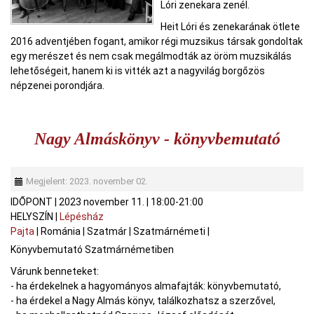
Lóri zenekara zenél.
Heit Lóri és zenekarának ötlete
2016 adventjében fogant, amikor régi muzsikus társak gondoltak
egy merészet és nem csak megálmodták az öröm muzsikálás
lehetőségeit, hanem ki is vitték azt a nagyvilág borgőzös
népzenei porondjára.
Nagy Almáskönyv - könyvbemutató
Megjelent: 2023. november 02.
IDŐPONT
|
2023 november 11.
|
18:00-21:00
HELYSZÍN
|
Lépésház
Pajta
|
Románia
|
Szatmár
|
Szatmárnémeti
|
Könyvbemutató Szatmárnémetiben
Várunk benneteket:
- ha érdekelnek a hagyományos almafajták: könyvbemutató,
- ha érdekel a Nagy Almás könyv, találkozhatsz a szerzővel,