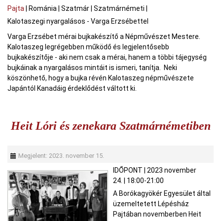
Pajta
|
Románia
|
Szatmár
|
Szatmárnémeti
|
Kalotaszegi nyargalásos - Varga Erzsébettel
Varga Erzsébet mérai bujkakészítő a Népművészet Mestere.
Kalotaszeg legrégebben működő és legjelentősebb
bujkakészítője - aki nem csak a mérai, hanem a többi tájegység
bujkáinak a nyargalásos mintáit is ismeri, tanítja. Neki
köszönhető, hogy a bujka révén Kalotaszeg népművészete
Japántól Kanadáig érdeklődést váltott ki.
Heit Lóri és zenekara Szatmárnémetiben
Megjelent: 2023. november 15.
IDŐPONT
|
2023 november
24.
|
18:00-21:00
A Borókagyökér Egyesület által
üzemeltetett Lépésház
Pajtában novemberben Heit