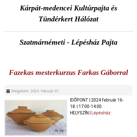
Kárpát-medencei Kultúrpajta és
Tündérkert Hálózat
Szatmárnémeti - Lépésház Pajta
Fazekas mesterkurzus Farkas Gáborral
Megjelent: 2024. február 01.
IDŐPONT
|
2024 február 16-
18.
|
17:00-14:00
HELYSZÍN
|
Lépésház