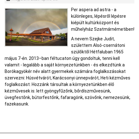
Per aspera ad astra - a
különleges, lépésről lépésre
kiépült kultúrközpont és
műhelyház Szatmárnémetiben!
A nevem Szejke Judit,
születtem Alsó-csernátoni
szülőktől Hétfaluban 1965
május 7-én. 2013–ban féltucaton úgy gondoltuk, tenni kell
valamit - legalább a saját környezetünkben - és elkezdtünk a
Borókagyökér név alatt gyermekek számára foglalkozásokat
szervezni: Húsvétvárót, Karácsonyi ünnepvárót, Heti kézműves
foglalkozást. Hozzánk társultak a környezetünkben élő
kézművesek is: lett gyöngyfűzőnk, bőrdíszművesünk,
üvegfestőnk, bútorfestőnk, fafaragónk, szövőnk, nemezesünk,
fazekasunk.