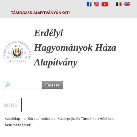
TÁMOGASD ALAPÍTVÁNYUNKAT!
Erdélyi
Hagyományok
Háza
Alapítvány
MENU
Kezdőlap
Kárpát-medencei Kultúrpajta és Tündérkert Hálózat
Szatmárnémeti