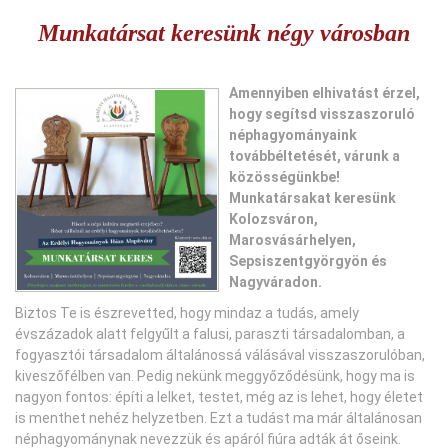
Munkatársat keresünk négy városban
Amennyiben elhivatást érzel,
hogy segítsd visszaszoruló
néphagyományaink
továbbéltetését, várunk a
közösségünkbe!
Munkatársakat keresünk
Kolozsváron,
Marosvásárhelyen,
Sepsiszentgyörgyön és
Nagyváradon.
Biztos Te is észrevetted, hogy mindaz a tudás, amely
évszázadok alatt felgyűlt a falusi, paraszti társadalomban, a
fogyasztói társadalom általánossá válásával visszaszorulóban,
kiveszőfélben van. Pedig nekünk meggyőződésünk, hogy ma is
nagyon fontos: építi a lelket, testet, még az is lehet, hogy életet
is menthet nehéz helyzetben. Ezt a tudást ma már általánosan
néphagyománynak nevezzük és apáról fiúra adták át őseink.