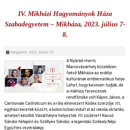
IV. Mikházi Hagyományok Háza
Szabadegyetem – Mikháza, 2023. július 7-
8.
Megjelent: 2023. június 16.
A Nyárád-menti,
Marosvásárhely közelében
fekvő Mikháza az erdélyi
kultúrának emblematikus helye.
Lehet, hogy kevesen tudják, de
a mikházi ferencesek
rendfőnöke volt Kájoni János, a
Cantionale Catholicum és a róla elnevezett Kódex szerzője. Itt,
egyházi keretek között, a kolostorban indult el az iskolai oktatás,
amelyet később Vásárhelyre helyeztek. Itt született Kacsó
Sándor hírlapíró és Széllyes Sándor, a legendás Székely Népi
Együttes vezéralakja.