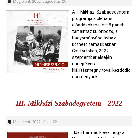
Megjelent: 2022. augusztus 29.
A III. Mikházi Szabadegyetem
programja a plenáris
előadások mellett 8 panelt
tartalmaz különböző, a
hagyományápoláshoz
köthető tematikákban.
Csütörtökön, 2022.
szeptember elsején
ünnepélyes
kiállításmegnyitóval kezdődik
eseményünk.
III. Mikházi Szabadegyetem - 2022
Megjelent: 2022. július 22.
Idén harmadik éve, hogy a