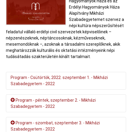
Hagyományok Háza és az
Erdélyi Hagyományok Háza
Alapítvány Mikházi
Szabadegyetemet szervez a
népi kultúra népszerűsítését
feladatul vállaló erdélyi civil szervezetek képviselőinek –
népzenészeknek, néptáncosoknak, kézműveseknek,
mesemondóknak –, azoknak a társadalmi szereplőknek, akik
meghatározzák kulturális és oktatási intézményeink népi
tudásátadás szakterületén kínált tartalmait.
Program - Csütörtök, 2022. szeptember 1. - Mikházi
Szabadegyetem - 2022
Csütörtök, 2022. szeptember 1.
Program - péntek, szeptember 2. - Mikházi
Szabadegyetem - 2022
18:00 DOMJÁN 115 ⎮30 - Kiállításmegnyitó a mikházi Janka
Villa Zeyk Bisztróban Domján József, a színes fametszés
mesterének munkáiból
Péntek, 2022. szeptember 2.
Program - szombat, szeptember 3. - Mikházi
Szabadegyetem - 2022
Domján József a színes fametszés világhírű mestere