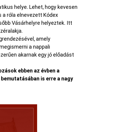
tikus helye. Lehet, hogy kevesen
s a róla elnevezett Kódex
ésőbb Vásárhelyre helyeztek. Itt
zéralakja.
grendezésével, amely
 megismerni a nappali
zerűen akarnak egy jó előadást
lkozások ebben az évben a
k bemutatásában is erre a nagy