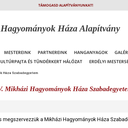
TÁMOGASD ALAPÍTVÁNYUNKAT!
i Hagyományok
Háza Alapítvány
MESTEREINK
PARTNEREINK
HANGANYAGOK
GALÉR
ULTÚRPAJTA ÉS TÜNDÉRKERT HÁLÓZAT
ERDÉLYI MESTERS
yok Háza Szabadegyetem
V. Mikházi Hagyományok Háza Szabadegyet
 is megszervezzük a Mikházi Hagyományok Háza Szabade