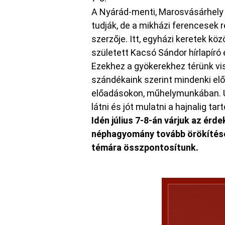
A Nyárád-menti, Marosvásárhely 
tudják, de a mikházi ferencesek 
szerzője. Itt, egyházi keretek köz
született Kacsó Sándor hírlapíró
Ezekhez a gyökerekhez térünk 
szándékaink szerint mindenki elő
előadásokon, műhelymunkában. Ug
látni és jót mulatni a hajnalig ta
Idén július 7-8-án várjuk az ér
néphagyomány tovább örökítését,
témára összpontosítunk.