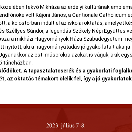
közelében fekvő Mikháza az erdélyi kultúrának emblema
rendfőnöke volt Kájoni János, a Cantionale Catholicum é
ött, a kolostorban indult el az iskolai oktatás, amelyet k
 és Széllyes Sándor, a legendás Székely Népi Együttes ve
vissza a mikházi Hagyományok Háza Szabadegyetem me
tt nyitott, aki a hagyományátadás jó gyakorlatait akarja
yanakkor az esti műsorokra azokat is várjuk, akik egys
rtó táncházban.
deklődőket. A tapasztalatcserék és a gyakorlati fogla
 az oktatás témakört ölelik fel, így a jó gyakorlato