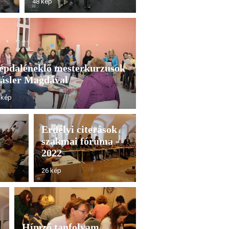
48 kép
épdaléneklő mesterkurzusok
ásler Magdával
 kép
Erdélyi citerások
szakmai fóruma -
2022
26 kép
Hímző tanfolyam