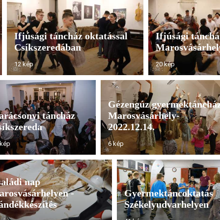
Ifjúsági táncház oktatással
Ifjúsági tánchá
Csíkszeredában
Marosvásárhely
12 kép
20 kép
Gézengúz gyermektánchá
arácsonyi táncház
Marosvásárhely-
síkszereda
2022.12.14.
 kép
6 kép
aládi nap
rosvásárhelyen -
Gyermektáncoktatás
ándékkészítés
Székelyudvarhelyen