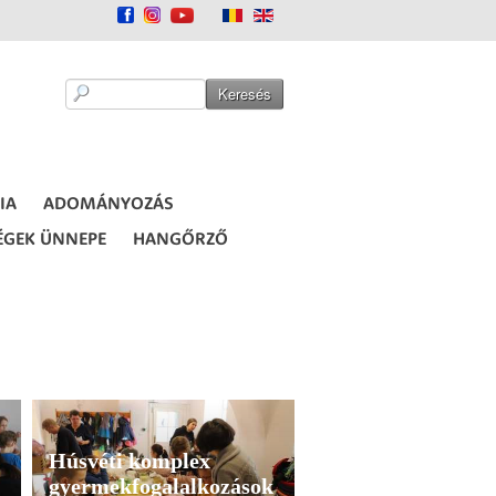
IA
ADOMÁNYOZÁS
ÉGEK ÜNNEPE
HANGŐRZŐ
Húsvéti komplex
gyermekfogalalkozások