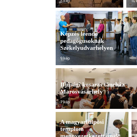
5 kép
10 
Képzés leendő
pedagógusoknak
Székelyudvarhelyen
9 kép
Ifjúsági kosaras táncház -
Marosvásárhely
7 kép
A magyarfülpösi
templom
mennyezetkazettáinak