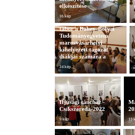
elkészítése
36 kép
Találkozás a népivel-
tábor a Babeș–Bolyai
Tudományegyetem
marosvásárhelyi
kihelyezett tagozat
diákjai számára a
34 kép
Ifjúsági táncház -
Ma
Csíkszereda-2022
20
9 kép
13 