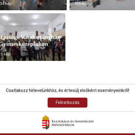
34 kép
19 kép
Ifjúsági Vándortáncház
Gyimesközéplokon
21 kép
Csatlakozz hírlevelünkhöz, és értesülj elsőként eseményeinkről!
Feliratkozás