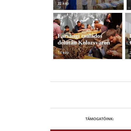
22 kép
Farsangi családos
délután Kolozsváron
14 kép
TÁMOGATÓINK: