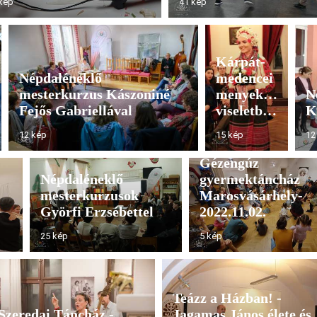
kép
41 kép
Kárpát-
Népdaléneklő
medencei
mesterkurzus Kászoniné
menyekező
N
Fejős Gabriellával
viseletbemutató
K
12 kép
15 kép
12
Gézengúz
Népdaléneklő
gyermektáncház
mesterkurzusok
Marosvásárhely-
Györfi Erzsébettel
2022.11.02.
25 kép
5 kép
Teázz a Házban! -
Szeredai Táncház -
Jagamas János élete és