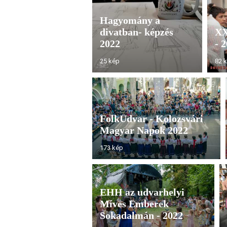
Hagyomány a
divatban- képzés
XX
2022
- 
25 kép
82 
FolkUdvar - Kolozsvári
Magyar Napok 2022
173 kép
EHH az udvarhelyi
Míves Emberek
Sokadalmán - 2022