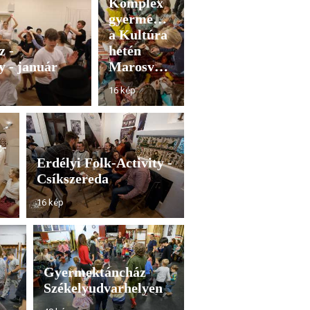
Komplex
gyermekfoglalkozások
a Kultúra
z -
hetén
 - január
Marosvásárhelyen
16 kép
z-
Erdélyi Folk-Activity -
Csíkszereda
16 kép
Gyermektáncház
Székelyudvarhelyen