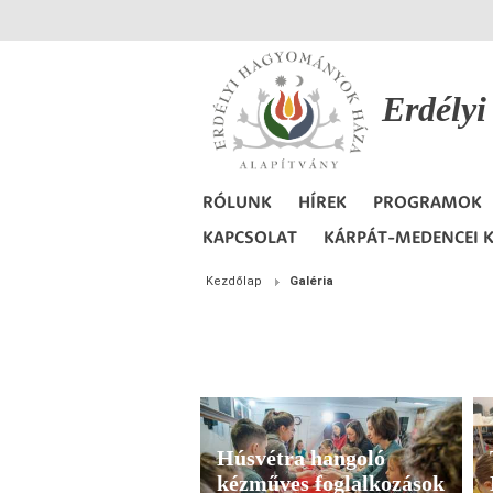
Erdély
RÓLUNK
HÍREK
PROGRAMOK
KAPCSOLAT
KÁRPÁT-MEDENCEI K
Kezdőlap
Galéria
Húsvétra hangoló
kézműves foglalkozások