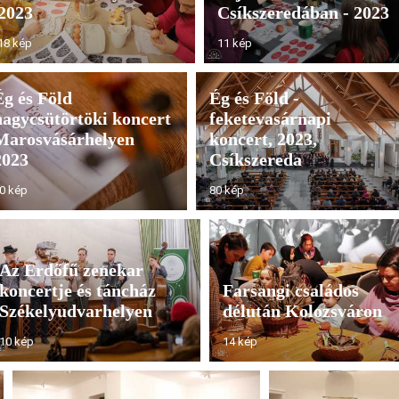
2023
Csíkszeredában - 2023
18 kép
11 kép
Ég és Föld
Ég és Föld -
nagycsütörtöki koncert
feketevasárnapi
Marosvásárhelyen
koncert, 2023,
2023
Csíkszereda
0 kép
80 kép
Az Erdőfű zenekar
koncertje és táncház
Farsangi családos
Székelyudvarhelyen
délután Kolozsváron
10 kép
14 kép