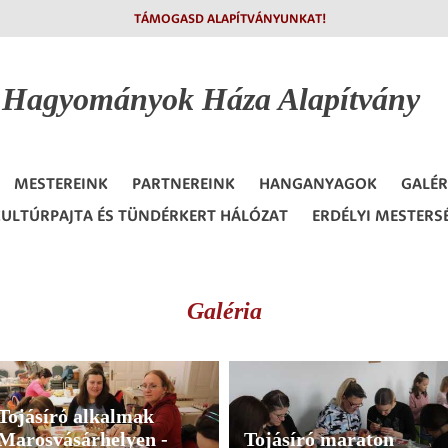
TÁMOGASD ALAPÍTVÁNYUNKAT!
i Hagyományok
Háza Alapítvány
MESTEREINK
PARTNEREINK
HANGANYAGOK
GALÉR
ULTÚRPAJTA ÉS TÜNDÉRKERT HÁLÓZAT
ERDÉLYI MESTERS
Galéria
Tojásíró alkalmak
Marosvásárhelyen -
Tojásíró maraton