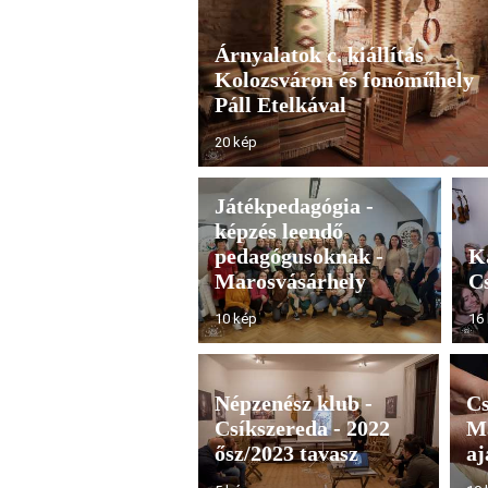
Árnyalatok c. kiállítás
Kolozsváron és fonóműhely
Páll Etelkával
20 kép
Játékpedagógia -
képzés leendő
pedagógusoknak -
K
Marosvásárhely
C
10 kép
16
Népzenész klub -
Cs
Csíkszereda - 2022
Ma
ősz/2023 tavasz
aj