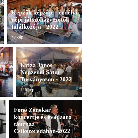
Képzők képzője - erdélyi
népi játszóházvezetők
találkozója - 2022
47 kép
Kriza János
Népzenei Sátor
Tusványoson - 2022
110 kép
Fonó Zenekar
koncertje és évadzáró
táncház
Csíkszeredában-2022