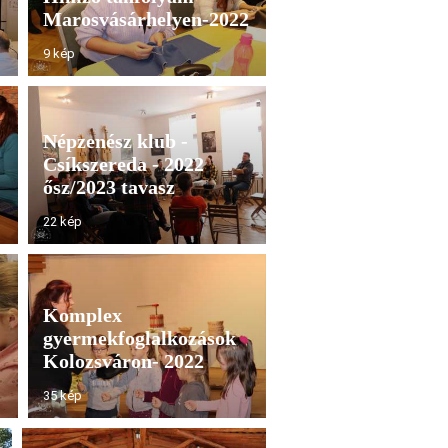
Marosvásárhelyen-2022
9 kép
Népzenész klub -
Csíkszereda - 2022
ősz/2023 tavasz
22 kép
Komplex
gyermekfoglalkozások
Kolozsváron- 2022
35 kép