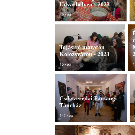
Udvarhelyen - 2023
49 kép
Tojásíró maraton
Kolozsváron - 2023
16 kép
1
Csíkszeredai Farsangi
Táncház
142 kép