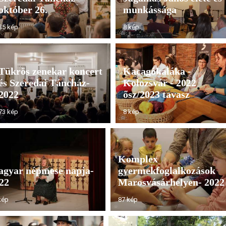
október 26.
munkássága
35 kép
8 kép
Tükrös zenekar koncert
Kacagókaláka -
és Szeredai Táncház-
Kolozsvár - 2022
2022
ősz/2023 tavasz
73 kép
8 kép
Komplex
gyar népmese napja-
gyermekfoglalkozások
22
Marosvásárhelyen- 2022
kép
87 kép