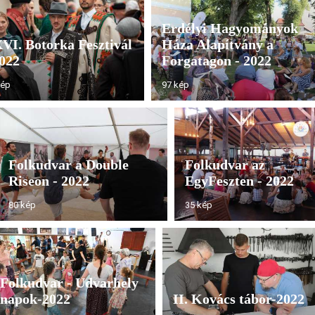
Erdélyi Hagyományok
VI. Botorka Fesztivál
Háza Alapítvány a
2022
Forgatagon - 2022
kép
97 kép
Folkudvar a Double
Folkudvar az
Riseon - 2022
EgyFeszten - 2022
80 kép
35 kép
Folkudvar - Udvarhely
napok-2022
II. Kovács tábor-2022