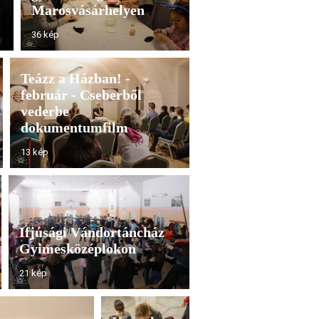
Marosvásárhelyen
36 kép
Teázz a Házban! -
február - Cseberből
vederbe
dokumentumfilm
13 kép
Ifjúsági Vándortáncház
Gyimesközéplokon
21 kép