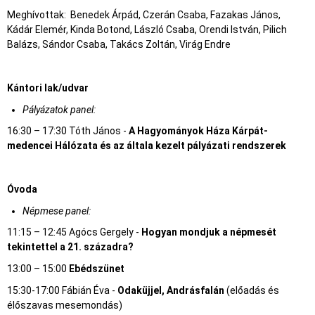
Meghívottak: Benedek Árpád, Czerán Csaba, Fazakas János,
Kádár Elemér, Kinda Botond, László Csaba, Orendi István, Pilich
Balázs, Sándor Csaba, Takács Zoltán, Virág Endre
Kántori lak/udvar
Pályázatok panel:
16:30 – 17:30 Tóth János -
A Hagyományok Háza Kárpát-
medencei Hálózata és az általa kezelt pályázati rendszerek
Óvoda
Népmese panel:
11:15 – 12:45 Agócs Gergely -
Hogyan mondjuk a népmesét
tekintettel a 21. századra?
13:00 – 15:00
Ebédszünet
15:30-17:00 Fábián Éva -
Odaküjjel, Andrásfalán
(előadás és
élőszavas mesemondás)