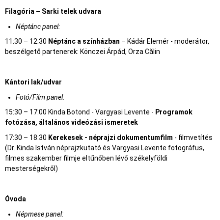
Filagória – Sarki telek udvara
Néptánc panel:
11:30 – 12:30
Néptánc a színházban
– Kádár Elemér - moderátor,
beszélgető partenerek: Könczei Árpád, Orza Călin
Kántori lak/udvar
Fotó/Film panel:
15:30 – 17:00 Kinda Botond - Vargyasi Levente -
Programok
fotózása, általános videózási ismeretek
17:30 – 18:30
Kerekesek - néprajzi dokumentumfilm
- filmvetítés
(Dr. Kinda István néprajzkutató és Vargyasi Levente fotográfus,
filmes szakember filmje eltűnőben lévő székelyföldi
mesterségekről)
Óvoda
Népmese panel: