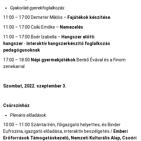
Gyakorlati gyerekfoglalkozás:
11:00 – 17:00 Demeter Miklós –
Fajátékok készítése
11:00 – 17:00 Csíki Emőke –
Nemezelés
11:00 – 17:00 Boér Izabella –
Hangszer előtti
hangszer
-
Interaktív hangszerkészítő foglalkozás
pedagógusoknak
17:00 – 18:00
Népi gyermekjátékok
Benkő Évával és a Finom
zenekarral
Szombat, 2022. szeptember 3.
Cs
űrszínház
Plenáris előadások:
10:00 – 11:00 Szántai Irén, főigazgató helyettes, és Binder
Eufrozina, igazgató előadása, interaktív beszélgetés /
Emberi
Erőforrások Támogatáskezelő, Nemzeti Kulturális Alap, Csoóri