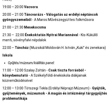
19:00 – 20:00
Vacsora
20:00 – 21:00
Táncvarázs -
Válogatás az erdélyi néptáncok
gyöngyszemeiből
- A Maros Művészegyüttes folkműsora
21:00 – 21:30
Mesekocsma
21:30 – 22:00
Énekoktatás Nyitrai Mariannával
- Kis-Küküllő
menti, sövényfalvi népdalok
22:00 –
Táncház
(Muzsikál Moldován H. István „Kuki” és zenekara)
Iskola
Gyűjtés/múzeum/kiállítás panel:
11:00 – 12:00 Szalay Zoltán -
Csak tiszta forrásból -
könyvbemutató
- A Székelyföldi énekiskola diákjainak
közreműködésével
12:00 – 13:00 Tötszegi Tekla (Erdélyi Néprajzi Múzeum) -
Gyűjtők,
gyűjtemények, múzeumok - A magán és intézményi tárgygyűjtés
problematikája