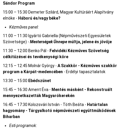
Sándor Program
15:00 – 15:30 Demeter Szilárd, Magyar Kultúráért Alapítvány
elnöke -
Háború és/vagy béke?
Kézműves panel:
11:00 – 11:30 Igyártó Gabriella (Népművészeti Egyesületek
Szövetsége) -
Mesterségek Ünnepe
múltja, jelene és jövője
11:30 – 12:00 Benko Pál -
Felvidéki Kézműves Szövetség
célkitűzései és tevékenységi köre
12:15 – 12:45 Molnár György -
A Szakkör - Kézműves szakkör
program a Kárpát-medencében
- Erdélyi tapasztalatok
13:30 – 15:00
Ebédszünet
15:45 – 16:30 Ament Éva -
Mentés másként - Rekonstruált
mennyezetkazetták Magyarókerekén
16:45 – 17:30 Kolozsvári István - Tóth Beáta -
Határtalan
hagyomány - Tárgyalkotó népművészeti együttműködések
Biharban
Esti programok: