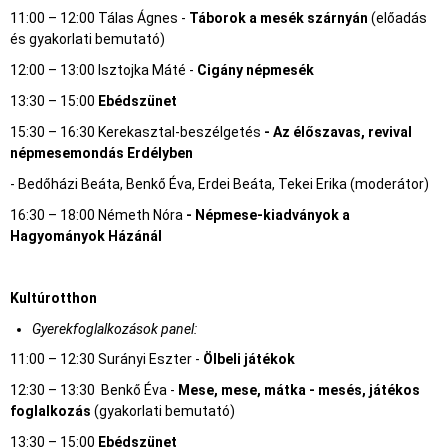
11:00 – 12:00 Tálas Ágnes -
Táborok a mesék szárnyán
(előadás
és gyakorlati bemutató)
12:00 – 13:00 Isztojka Máté -
Cigány népmesék
13:30 – 15:00
Ebédszünet
15:30 – 16:30 Kerekasztal-beszélgetés
- Az élőszavas, revival
népmesemondás Erdélyben
- Bedőházi Beáta, Benkő Éva, Erdei Beáta, Tekei Erika (moderátor)
16:30 – 18:00 Németh Nóra
- Népmese-kiadványok a
Hagyományok Házánál
Kultúrotthon
Gyerekfoglalkozások panel:
11:00 – 12:30 Surányi Eszter -
Ölbeli játékok
12:30 – 13:30 Benkő Éva -
Mese, mese, mátka - mesés, játékos
foglalkozás
(gyakorlati bemutató)
13:30 – 15:00
Ebédszünet