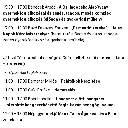
15:30 – 17:00 Benedek Árpád -
A Csillagocska Alapítvány
gyermekfoglalkozásai és zenés, táncos, mesés komplex
gyermekfoglalkozás (előadás és gyakorlati műhely)
17:00 – 18:30 Bakó Fazakas Zsuzsa -
„Esztendő kereke” – Jeles
Napok Kézdivásárhelyen
(bemutató előadás és dalos-táncos-
zenés gyerekfoglalkozás, gyakorlati műhely)
JátszóTér
(hátsó udvar vége a Csűr mellett / eső esetén: Iskola
– kisterem)
Gyakorlati foglalkozás:
11:00 – 17:00 Demeter Miklós –
Fajátékok készítése
11:00 – 17:00 Csíki Emőke –
Nemezelés
11:00 – 17:00 Boér Izabella –
Hangszer előtti hangszer
-
Interaktív hangszerkészítő foglalkozás pedagógusoknak
12:00 – 13:00
Népi gyermekjátékok Tálas Ágnessel és a Finom
zenekarral