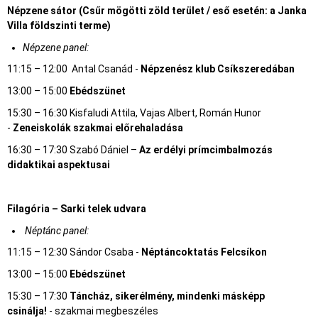
Népzene sátor (Csűr mögötti zöld terület / eső esetén: a Janka
Villa földszinti terme)
Népzene panel:
11:15 – 12:00 Antal Csanád -
Népzenész klub Csíkszeredában
13:00 – 15:00
Ebédszünet
15:30 – 16:30 Kisfaludi Attila, Vajas Albert, Román Hunor
-
Zeneiskolák szakmai előrehaladása
16:30 – 17:30 Szabó Dániel –
Az erdélyi prímcimbalmozás
didaktikai aspektusai
Filagória – Sarki telek udvara
Néptánc panel:
11:15 – 12:30 Sándor Csaba -
Néptáncoktatás Felcsíkon
13:00 – 15:00
Ebédszünet
15:30 – 17:30
Táncház, sikerélmény, mindenki másképp
csinálja!
- szakmai megbeszéles