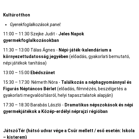
Kultúrotthon
Gyerekfoglalkozások panel:
11:00 – 11:30 Szejke Judit -
Jeles Napok
gyermekfoglalkozásokban
11:30 – 13:00 Tálas Ágnes -
Népi-játék-kalendárium a
környezettudatosság jegyében
(előadás, gyakorlati bemutató,
népi játékok tanítása)
13:00 – 15:00
Ebédszünet
15:30 – 17:30 Németh Nóra -
Találkozás a néphagyománnyal és
Figurás Néptáncos Bérlet
(előadás, filmnézés, beszélgetés a
gyakorlati megvalósításról, helyi tapasztalatok alapján)
17:30 – 18:30 Barabás László -
Dramatikus népszokások és népi
gyermekjátékok a Közép-erdélyi néprajzi régióban
JátszóTér
(hátsó udvar vége a Csűr mellett / eső esetén: Iskola
– kisterem)