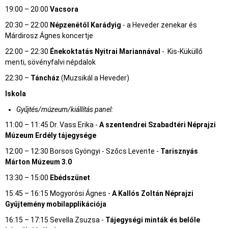
19:00 – 20:00
Vacsora
20:30 – 22:00
Népzenétől Karádyig
- a Heveder zenekar és
Márdirosz Ágnes koncertje
22:00 – 22:30
Énekoktatás Nyitrai Mariannával
- Kis-Küküllő
menti, sövényfalvi népdalok
22:30 –
Táncház
(Muzsikál a Heveder)
Iskola
Gyűjtés/múzeum/kiállítás panel:
11:00 – 11:45 Dr. Vass Erika -
A szentendrei Szabadtéri Néprajzi
Múzeum Erdély tájegysége
12:00 – 12:30 Borsos Gyöngyi - Szőcs Levente -
Tarisznyás
Márton Múzeum 3.0
13:30 – 15:00
Ebédszünet
15:45 – 16:15 Mogyorósi Ágnes -
A Kallós Zoltán Néprajzi
Gyűjtemény mobilapplikációja
16:15 – 17:15 Sevella Zsuzsa -
Tájegységi minták és belőle