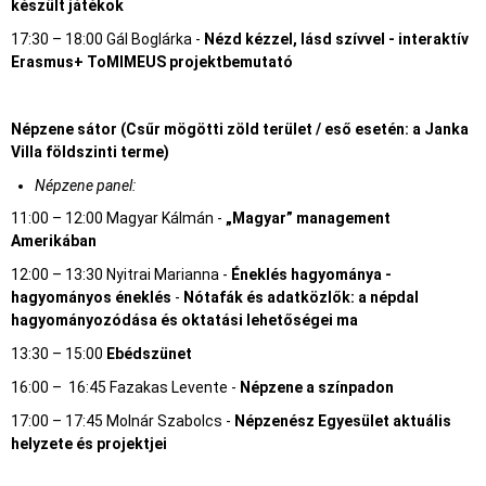
készült játékok
17:30 – 18:00 Gál Boglárka -
Nézd kézzel, lásd szívvel - interaktív
Erasmus+ ToMIMEUS projektbemutató
Népzene sátor (Csűr mögötti zöld terület / eső esetén: a Janka
Villa földszinti terme)
Népzene panel:
11:00 – 12:00 Magyar Kálmán -
„Magyar” management
Amerikában
12:00 – 13:30 Nyitrai Marianna -
Éneklés hagyománya -
hagyományos éneklés
-
Nótafák és adatközlők: a népdal
hagyományozódása és oktatási lehetőségei ma
13:30 – 15:00
Ebédszünet
16:00 – 16:45 Fazakas Levente -
Népzene a színpadon
17:00 – 17:45 Molnár Szabolcs -
Népzenész Egyesület aktuális
helyzete és projektjei