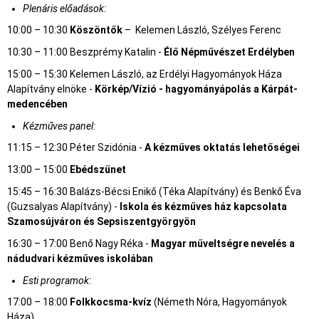
Plenáris előadások:
10:00 – 10:30
Köszöntők
– Kelemen László, Szélyes Ferenc
10:30 – 11:00 Beszprémy Katalin -
Élő Népművészet Erdélyben
15:00 – 15:30 Kelemen László, az Erdélyi Hagyományok Háza
Alapítvány elnöke -
Körkép/Vízió - hagyományápolás a Kárpát-
medencében
Kézműves panel:
11:15 – 12:30 Péter Szidónia -
A kézműves oktatás lehetőségei
13:00 – 15:00
Ebédszünet
15:45 – 16:30 Balázs-Bécsi Enikő (Téka Alapítvány) és Benkő Éva
(Guzsalyas Alapítvány) -
Iskola és kézműves ház kapcsolata
Szamosújváron és Sepsiszentgyörgyön
16:30 – 17:00 Benő Nagy Réka -
Magyar műveltségre nevelés a
nádudvari kézműves iskolában
Esti programok:
17:00 – 18:00
Folkkocsma-kvíz
(Németh Nóra, Hagyományok
Háza)