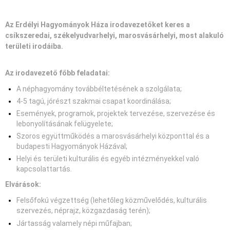
Az Erdélyi Hagyományok Háza irodavezetőket keres a
csíkszeredai, székelyudvarhelyi, marosvásárhelyi, most alakuló
területi irodáiba.
Az irodavezető főbb feladatai:
A néphagyomány továbbéltetésének a szolgálata;
4-5 tagú, jórészt szakmai csapat koordinálása;
Események, programok, projektek tervezése, szervezése és
lebonyolításának felügyelete;
Szoros együttműködés a marosvásárhelyi központtal és a
budapesti Hagyományok Házával;
Helyi és területi kulturális és egyéb intézményekkel való
kapcsolattartás.
Elvárások:
Felsőfokú végzettség (lehetőleg közművelődés, kulturális
szervezés, néprajz, közgazdaság terén);
Jártasság valamely népi műfajban;