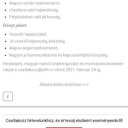
Alapos román nyelvismeret;
Utazásra való hajlandóság;
Pályázásban való jártasság;
Előnyt jelent:
Vezetői tapasztalat,
Jó vezetői képesség, készség,
Alapos angol nyelvismeret,
Nagyon jó kommunikációs és kapcsolatépítő készség.
Fényképes, magyar nyelvű önéletrajzodat és motivációs leveledet
várjuk a
csatlakozz@ehh.ro
címre 2021. február 24-ig.
Álláshirdetés letöltése >>>
Csatlakozz hírlevelünkhöz, és értesülj elsőként eseményeinkről!