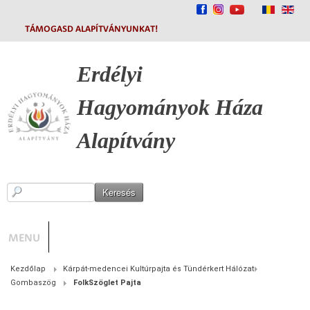
TÁMOGASD ALAPÍTVÁNYUNKAT!
Erdélyi
Hagyományok
Háza
Alapítvány
MENU
Kezdőlap
Kárpát-medencei Kultúrpajta és Tündérkert Hálózat
Gombaszög
FolkSzöglet Pajta