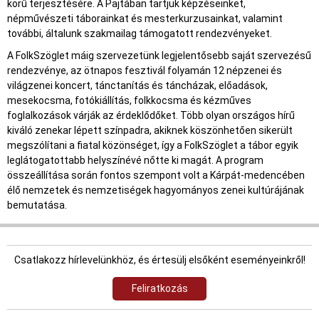
körű terjesztésére. A Pajtában tartjuk képzéseinket,
népművészeti táborainkat és mesterkurzusainkat, valamint
további, általunk szakmailag támogatott rendezvényeket.
A FolkSzöglet máig szervezetünk legjelentősebb saját szervezésű
rendezvénye, az ötnapos fesztivál folyamán 12 népzenei és
világzenei koncert, tánctanítás és táncházak, előadások,
mesekocsma, fotókiállítás, folkkocsma és kézműves
foglalkozások várják az érdeklődőket. Több olyan országos hírű
kiváló zenekar lépett színpadra, akiknek köszönhetően sikerült
megszólítani a fiatal közönséget, így a FolkSzöglet a tábor egyik
leglátogatottabb helyszínévé nőtte ki magát. A program
összeállítása során fontos szempont volt a Kárpát-medencében
élő nemzetek és nemzetiségek hagyományos zenei kultúrájának
bemutatása.
Csatlakozz hírlevelünkhöz, és értesülj elsőként eseményeinkről!
Feliratkozás