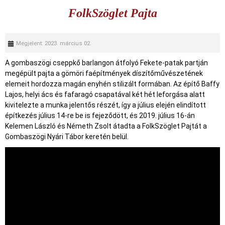
FolkSzöglet Pajta
Megjelent: 2023. március 02.
A gombaszögi cseppkő barlangon átfolyó Fekete-patak partján
megépült pajta a gömöri faépítmények díszítőművészetének
elemeit hordozza magán enyhén stilizált formában. Az építő Baffy
Lajos, helyi ács és fafaragó csapatával két hét leforgása alatt
kivitelezte a munka jelentős részét, így a július elején elindított
építkezés július 14-re be is fejeződött, és 2019. július 16-án
Kelemen László és Németh Zsolt átadta a FolkSzöglet Pajtát a
Gombaszögi Nyári Tábor keretén belül.