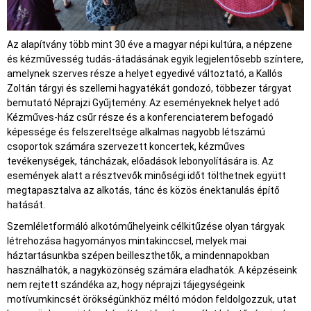
Az alapítvány több mint 30 éve a magyar népi kultúra, a népzene
és kézművesség tudás-átadásának egyik legjelentősebb színtere,
amelynek szerves része a helyet egyedivé változtató, a Kallós
Zoltán tárgyi és szellemi hagyatékát gondozó, többezer tárgyat
bemutató Néprajzi Gyűjtemény. Az eseményeknek helyet adó
Kézműves-ház csűr része és a konferenciaterem befogadó
képessége és felszereltsége alkalmas nagyobb létszámú
csoportok számára szervezett koncertek, kézműves
tevékenységek, táncházak, előadások lebonyolítására is. Az
események alatt a résztvevők minőségi időt tölthetnek együtt
megtapasztalva az alkotás, tánc és közös énektanulás építő
hatását.
Szemléletformáló alkotóműhelyeink célkitűzése olyan tárgyak
létrehozása hagyományos mintakinccsel, melyek mai
háztartásunkba szépen beilleszthetők, a mindennapokban
használhatók, a nagyközönség számára eladhatók. A képzéseink
nem rejtett szándéka az, hogy néprajzi tájegységeink
motívumkincsét örökségünkhöz méltó módon feldolgozzuk, utat