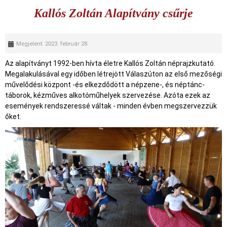
Kallós Zoltán Alapítvány csűrje
Megjelent: 2023. február 28.
Az alapítványt 1992-ben hívta életre Kallós Zoltán néprajzkutató.
Megalakulásával egy időben létrejött Válaszúton az első mezőségi
művelődési központ -és elkezdődött a népzene-, és néptánc-
táborok, kézműves alkotóműhelyek szervezése. Azóta ezek az
események rendszeressé váltak - minden évben megszervezzük
őket.