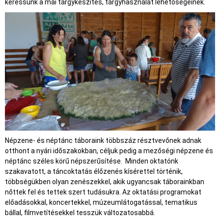
keressünk a mai tárgykészítés, tárgyhasználat lehetőségeinek.
Népzene- és néptánc táboraink többszáz résztvevőnek adnak
otthont a nyári időszakokban, céljuk pedig a mezőségi népzene és
néptánc széles körű népszerűsítése. Minden oktatónk
szakavatott, a táncoktatás élőzenés kísérettel történik,
többségükben olyan zenészekkel, akik ugyancsak táborainkban
nőttek fel és tettek szert tudásukra. Az oktatási programokat
előadásokkal, koncertekkel, múzeumlátogatással, tematikus
bállal, filmvetítésekkel tesszük változatosabbá.