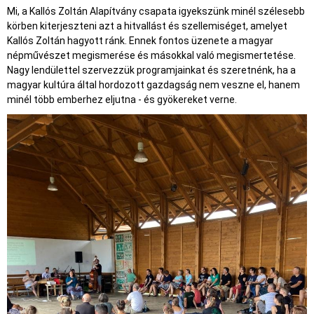
Mi, a Kallós Zoltán Alapítvány csapata igyekszünk minél szélesebb
körben kiterjeszteni azt a hitvallást és szellemiséget, amelyet
Kallós Zoltán hagyott ránk. Ennek fontos üzenete a magyar
népművészet megismerése és másokkal való megismertetése.
Nagy lendülettel szervezzük programjainkat és szeretnénk, ha a
magyar kultúra által hordozott gazdagság nem veszne el, hanem
minél több emberhez eljutna - és gyökereket verne.