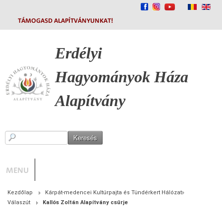
TÁMOGASD ALAPÍTVÁNYUNKAT!
Erdélyi
Hagyományok
Háza
Alapítvány
MENU
Kezdőlap
Kárpát-medencei Kultúrpajta és Tündérkert Hálózat
Válaszút
Kallós Zoltán Alapítvány csűrje