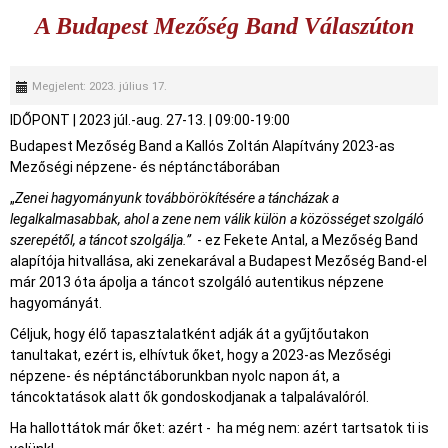
A Budapest Mezőség Band Válaszúton
Megjelent: 2023. július 17.
IDŐPONT
|
2023 júl.-aug. 27-13.
|
09:00-19:00
Budapest Mezőség Band a Kallós Zoltán Alapítvány 2023-as
Mezőségi népzene- és néptánctáborában
„
Zenei hagyományunk továbbörökítésére a táncházak a
legalkalmasabbak, ahol a zene nem válik külön a közösséget szolgáló
szerepétől, a táncot szolgálja.”
- ez Fekete Antal, a Mezőség Band
alapítója hitvallása, aki zenekarával a Budapest Mezőség Band-el
már 2013 óta ápolja a táncot szolgáló autentikus népzene
hagyományát.
Céljuk, hogy élő tapasztalatként adják át a gyűjtőutakon
tanultakat, ezért is, elhívtuk őket, hogy a 2023-as Mezőségi
népzene- és néptánctáborunkban nyolc napon át, a
táncoktatások alatt ők gondoskodjanak a talpalávalóról.
Ha hallottátok már őket: azért - ha még nem: azért tartsatok ti is