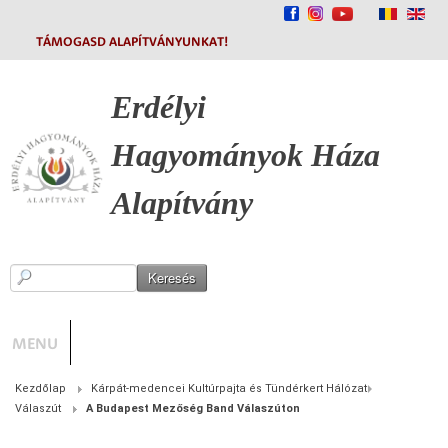
TÁMOGASD ALAPÍTVÁNYUNKAT!
Erdélyi
Hagyományok
Háza
Alapítvány
MENU
Kezdőlap
Kárpát-medencei Kultúrpajta és Tündérkert Hálózat
Válaszút
A Budapest Mezőség Band Válaszúton