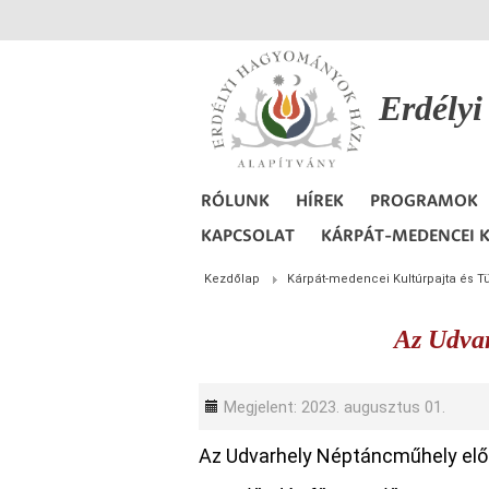
Erdély
RÓLUNK
HÍREK
PROGRAMOK
KAPCSOLAT
KÁRPÁT-MEDENCEI K
Kezdőlap
Kárpát-medencei Kultúrpajta és T
Az Udva
Megjelent: 2023. augusztus 01.
Az Udvarhely Néptáncműhely elő