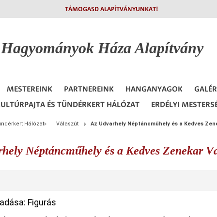
TÁMOGASD ALAPÍTVÁNYUNKAT!
i Hagyományok
Háza Alapítvány
MESTEREINK
PARTNEREINK
HANGANYAGOK
GALÉR
ULTÚRPAJTA ÉS TÜNDÉRKERT HÁLÓZAT
ERDÉLYI MESTERS
ündérkert Hálózat
Válaszút
Az Udvarhely Néptáncműhely és a Kedves Zen
rhely Néptáncműhely és a Kedves Zenekar Vá
adása: Figurás