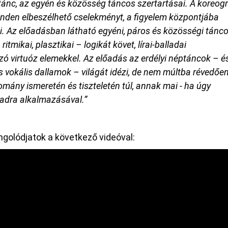
ánc, az egyén és közösség táncos szertartásai. A koreogr
inden elbeszélhető cselekményt, a figyelem központjába
zi. Az előadásban látható egyéni, páros és közösségi tánc
itmikai, plasztikai – logikát követ, lírai-balladai
ó virtuóz elemekkel. Az előadás az erdélyi néptáncok – é
 vokális dallamok – világát idézi, de nem múltba révedően
ány ismeretén és tiszteletén túl, annak mai - ha úgy
padra alkalmazásával.”
golódjatok a következő videóval: