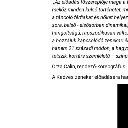
„Az előadás főszereplője maga a t
mellőz minden külső történetet, m
a táncoló férfiakat és nőket helye
sora, belső - elsősorban dinamikai, r
hangoltságú, rapszodikusan változ
a hozzájuk kapcsolódó zenekari és
hanem 21 századi módon, a hagyom
tetszik, kortárs szemléletű – szín
Orza Calin, rendező-koreográfus
A Kedves zenekar előadására han