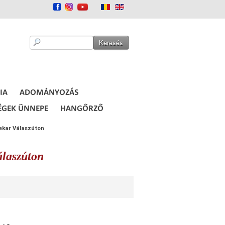
IA
ADOMÁNYOZÁS
ÉGEK ÜNNEPE
HANGŐRZŐ
ekar Válaszúton
laszúton