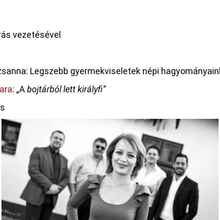
rás vezetésével
uzsanna: Legszebb gyermekviseletek népi hagyományai
kara
: „A
bojtárból lett királyfi”
ás