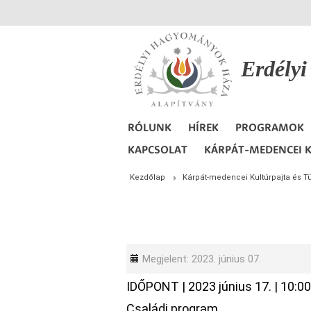
Erdély
RÓLUNK
HÍREK
PROGRAMOK
KAPCSOLAT
KÁRPÁT-MEDENCEI K
Kezdőlap
Kárpát-medencei Kultúrpajta és T
Megjelent: 2023. június 07.
IDŐPONT
|
2023 június 17.
|
10:00
Családi program