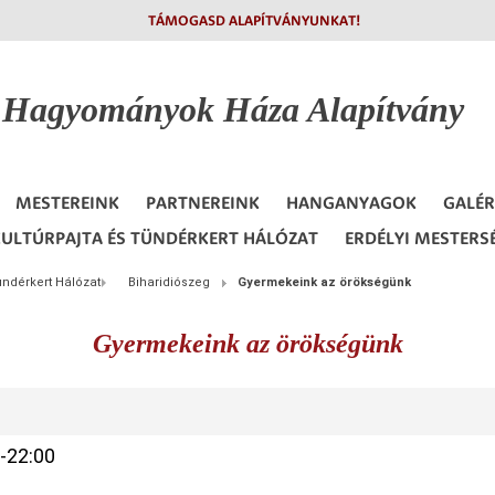
TÁMOGASD ALAPÍTVÁNYUNKAT!
i Hagyományok
Háza Alapítvány
MESTEREINK
PARTNEREINK
HANGANYAGOK
GALÉR
ULTÚRPAJTA ÉS TÜNDÉRKERT HÁLÓZAT
ERDÉLYI MESTERS
ündérkert Hálózat
Biharidiószeg
Gyermekeink az örökségünk
Gyermekeink az örökségünk
-22:00