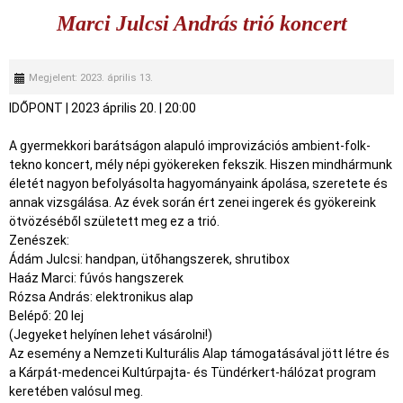
Marci Julcsi András trió koncert
Megjelent: 2023. április 13.
IDŐPONT
|
2023 április 20.
|
20:00
A gyermekkori barátságon alapuló improvizációs ambient-folk-
tekno koncert, mély népi gyökereken fekszik. Hiszen mindhármunk
életét nagyon befolyásolta hagyományaink ápolása, szeretete és
annak vizsgálása. Az évek során ért zenei ingerek és gyökereink
ötvözéséből született meg ez a trió.
Zenészek:
Ádám Julcsi: handpan, ütőhangszerek, shrutibox
Haáz Marci: fúvós hangszerek
Rózsa András: elektronikus alap
Belépő: 20 lej
(Jegyeket helyínen lehet vásárolni!)
Az esemény a Nemzeti Kulturális Alap támogatásával jött létre és
a Kárpát-medencei Kultúrpajta- és Tündérkert-hálózat program
keretében valósul meg.