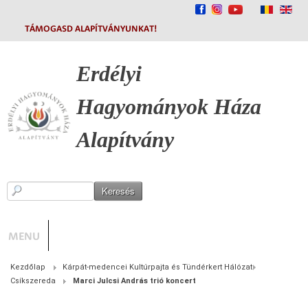
TÁMOGASD ALAPÍTVÁNYUNKAT!
Erdélyi
Hagyományok
Háza
Alapítvány
MENU
Kezdőlap
Kárpát-medencei Kultúrpajta és Tündérkert Hálózat
Csíkszereda
Marci Julcsi András trió koncert