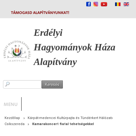
TÁMOGASD ALAPÍTVÁNYUNKAT!
Erdélyi
Hagyományok
Háza
Alapítvány
MENU
Kezdőlap
Kárpát-medencei Kultúrpajta és Tündérkert Hálózat
Csíkszereda
Kamarakoncert fiatal tehetségekkel