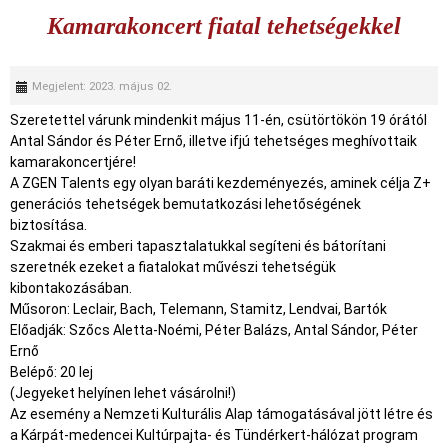
Kamarakoncert fiatal tehetségekkel
Megjelent: 2023. május 02.
Szeretettel várunk mindenkit május 11-én, csütörtökön 19 órától
Antal Sándor és Péter Ernő, illetve ifjú tehetséges meghívottaik
kamarakoncertjére!
A ZGEN Talents egy olyan baráti kezdeményezés, aminek célja Z+
generációs tehetségek bemutatkozási lehetőségének
biztosítása.
Szakmai és emberi tapasztalatukkal segíteni és bátorítani
szeretnék ezeket a fiatalokat művészi tehetségük
kibontakozásában.
Műsoron: Leclair, Bach, Telemann, Stamitz, Lendvai, Bartók
Előadják: Szőcs Aletta-Noémi, Péter Balázs, Antal Sándor, Péter
Ernő
Belépő: 20 lej
(Jegyeket helyínen lehet vásárolni!)
Az esemény a Nemzeti Kulturális Alap támogatásával jött létre és
a Kárpát-medencei Kultúrpajta- és Tündérkert-hálózat program