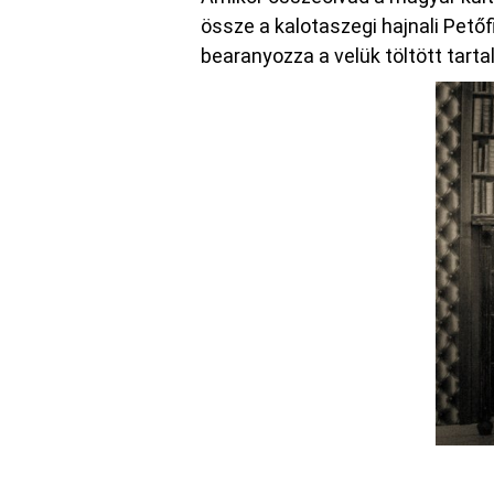
össze a kalotaszegi hajnali Petőf
bearanyozza a velük töltött tart