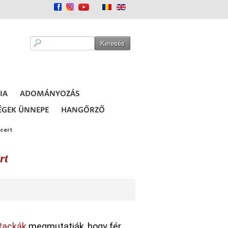
IA
ADOMÁNYOZÁS
ÉGEK ÜNNEPE
HANGŐRZŐ
ncert
rt
 Rackák
megmutatják, hogy fér