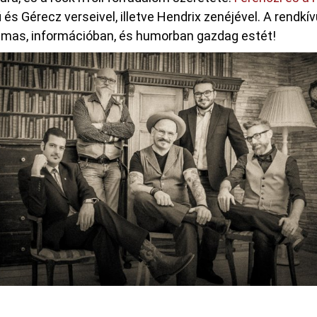
i és Gérecz verseivel, illetve Hendrix zenéjével. A rendk
almas, információban, és humorban gazdag estét!