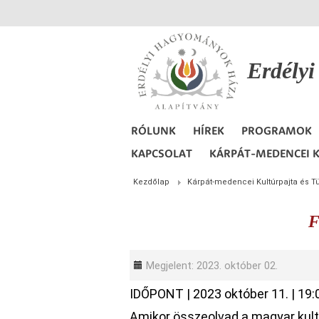
Erdély
RÓLUNK
HÍREK
PROGRAMOK
KAPCSOLAT
KÁRPÁT-MEDENCEI K
Kezdőlap
Kárpát-medencei Kultúrpajta és T
F
Megjelent: 2023. október 02.
IDŐPONT
|
2023 október 11.
|
19:
Amikor összeolvad a magyar kultú