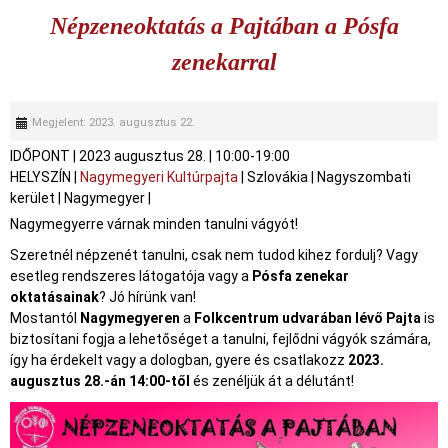
Népzeneoktatás a Pajtában a Pósfa
zenekarral
Megjelent: 2023. augusztus 22.
IDŐPONT
|
2023 augusztus 28.
|
10:00-19:00
HELYSZÍN
|
Nagymegyeri Kultúrpajta
|
Szlovákia
|
Nagyszombati
kerület
|
Nagymegyer
|
Nagymegyerre várnak minden tanulni vágyót!
Szeretnél népzenét tanulni, csak nem tudod kihez fordulj? Vagy
esetleg rendszeres látogatója vagy a
Pósfa zenekar
oktatásainak
? Jó hírünk van!
Mostantól
Nagymegyeren
a
Folkcentrum udvarában lévő Pajta
is
biztosítani fogja a lehetőséget a tanulni, fejlődni vágyók számára,
így ha érdekelt vagy a dologban, gyere és csatlakozz
2023.
augusztus 28.-án 14:00-től
és zenéljük át a délutánt!