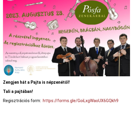
Zengjen hát a Pajta is népzenétől!
Tali a pajtában!
Regisztrációs form:
https://forms.gle/GoiLxgWaoUX6GQkh9