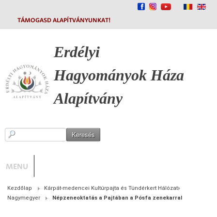
TÁMOGASD ALAPÍTVÁNYUNKAT!
Erdélyi
Hagyományok
Háza
Alapítvány
MENU
Kezdőlap
Kárpát-medencei Kultúrpajta és Tündérkert Hálózat
Nagymegyer
Népzeneoktatás a Pajtában a Pósfa zenekarral