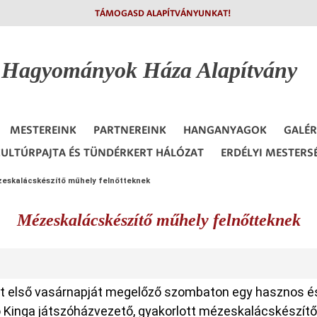
TÁMOGASD ALAPÍTVÁNYUNKAT!
i Hagyományok
Háza Alapítvány
MESTEREINK
PARTNEREINK
HANGANYAGOK
GALÉR
ULTÚRPAJTA ÉS TÜNDÉRKERT HÁLÓZAT
ERDÉLYI MESTERS
eskalácskészítő műhely felnőtteknek
Mézeskalácskészítő műhely felnőtteknek
nt első vasárnapját megelőző szombaton egy hasznos 
 Kinga játszóházvezető, gyakorlott mézeskalácskészítő