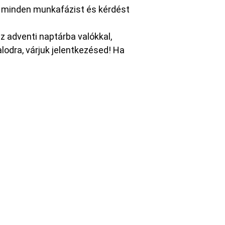
ig minden munkafázist és kérdést
az adventi naptárba valókkal,
odra, várjuk jelentkezésed! Ha