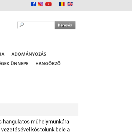
IA
ADOMÁNYOZÁS
ÉGEK ÜNNEPE
HANGŐRZŐ
és hangulatos műhelymunkára
 vezetésével kóstolunk bele a