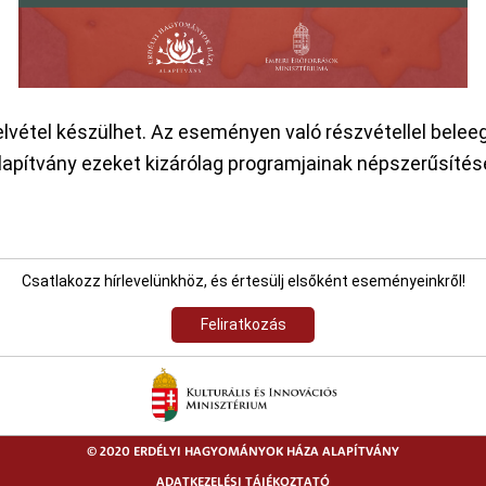
vétel készülhet. Az eseményen való részvétellel beleegy
alapítvány ezeket kizárólag programjainak népszerűsítése
Csatlakozz hírlevelünkhöz, és értesülj elsőként eseményeinkről!
Feliratkozás
© 2020 ERDÉLYI HAGYOMÁNYOK HÁZA ALAPÍTVÁNY
ADATKEZELÉSI TÁJÉKOZTATÓ