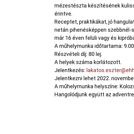
mézestészta készítésének kulissz
érintve.
Receptet, praktikákat, jó hangula
netán pihenésképpen szebbnél-sz
már 16 éven felüli vagy és kiprób
A műhelymunka időtartama: 9.00
Részvételi díj: 80 lej.
A helyek száma korlátozott.
Jelentkezés:
lakatos.eszter@ehh
Jelentkezni lehet 2022. november 2
A műhelymunka helyszíne: Kolozs
Hangolódjunk együtt az adventre