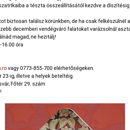
atitkaiba a tészta összeállításától kezdve a díszítés
tot biztosan találsz körünkben, de ha csak felkészülnél 
ebb decemberi vendégváró falatokat varázsolnál asztal
álnád magad, ne hezitálj!
-16.00 óra
.ro
vagy 0773-855-700 elérhetőségeken.
3-ig, illetve a helyek beteltéig.
vár, Főtér 29. szám
!